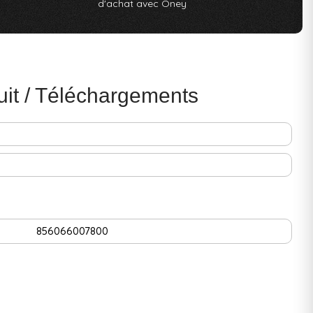
d'achat avec Oney
uit / Téléchargements
856066007800