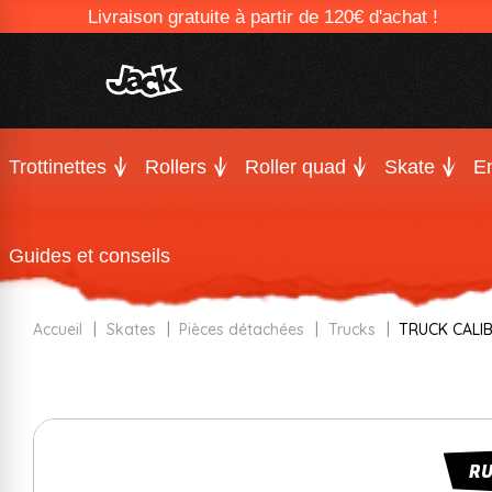
Livraison gratuite à partir de 120€ d'achat !
Trottinettes
Rollers
Roller quad
Skate
En
Guides et conseils
Accueil
Skates
Pièces détachées
Trucks
TRUCK CALIBE
R