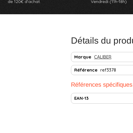
de 120€ d'achat.
Vendredi (11h-18h)
Détails du prod
Marque
CALIBER
Référence
ref3378
Références spécifiques
EAN-13