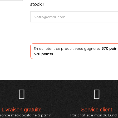
stock !
En achetant ce produit vous gagnerez
370 poin
370 points
.
Livraison gratuite
Service client
rance métropolitaine à partir
Par chat et e-mail du Lundi