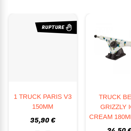
UPTURE
RUPTURE
1 TRUCK PARIS V3
INDLESS
150MM
OO
 (PAR 2)
CRE
35,90 €
0 €