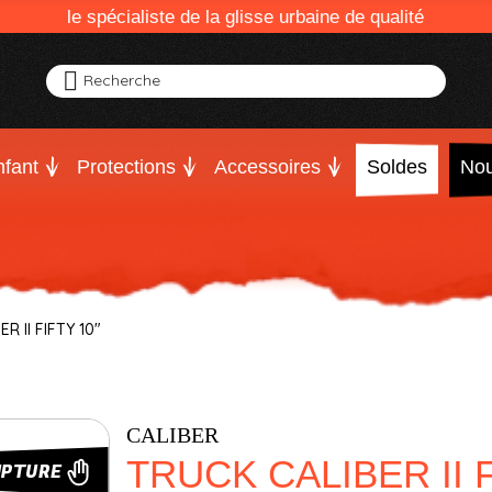
le spécialiste de la glisse urbaine de qualité
Recherche
fant
Protections
Accessoires
Soldes
Nou
R II FIFTY 10"
CALIBER
TRUCK CALIBER II F
UPTURE