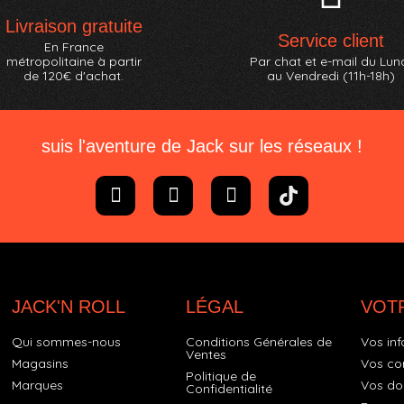
Livraison gratuite
Service client
En France
métropolitaine à partir
Par chat et e-mail du Lun
de 120€ d'achat.
au Vendredi (11h-18h)
suis l'aventure de Jack sur les réseaux !
JACK'N ROLL
LÉGAL
VOT
Qui sommes-nous
Conditions Générales de
Vos inf
Ventes
Magasins
Vos c
Politique de
Marques
Vos do
Confidentialité