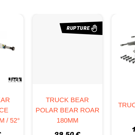
RUPTURE
TRUCK BEAR
TRUCK BEAR
GRIZZLY ICE
POLAR BEAR ROAR
AM 180MM / 52°
180MM
34,50 €
29,50 €