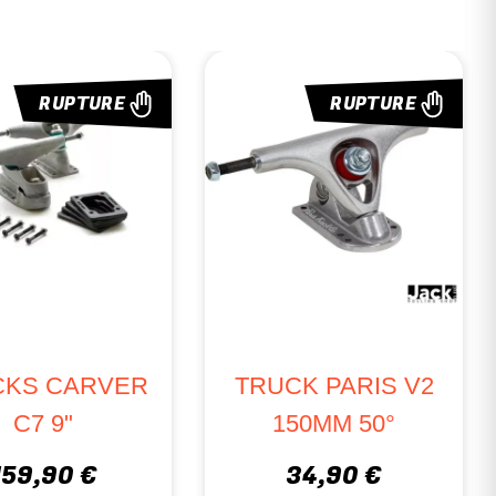
RUPTURE
RUPT
TRUCKS CARVER
TRUCK PARI
C7 9"
150MM 50
159,90 €
34,90 €