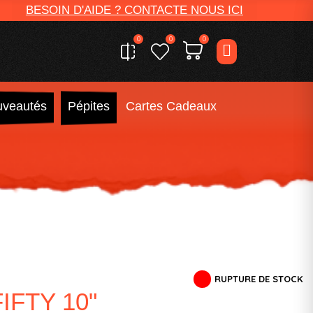
BESOIN D'AIDE ? CONTACTE NOUS ICI
0
0
0
veautés
Pépites
Cartes Cadeaux
RUPTURE DE STOCK
IFTY 10"