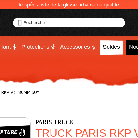
le spécialiste de la glisse urbaine de qualité
Recherche
fant
Protections
Accessoires
Soldes
Nou
 RKP V3 180MM 50°
PARIS TRUCK
TRUCK PARIS RKP V
UPTURE