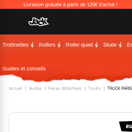
Livraison gratuite à partir de 120€ d'achat !
Trottinettes
Rollers
Roller quad
Skate
En
Guides et conseils
Accueil
Skates
Pièces détachées
Trucks
TRUCK PARIS
R