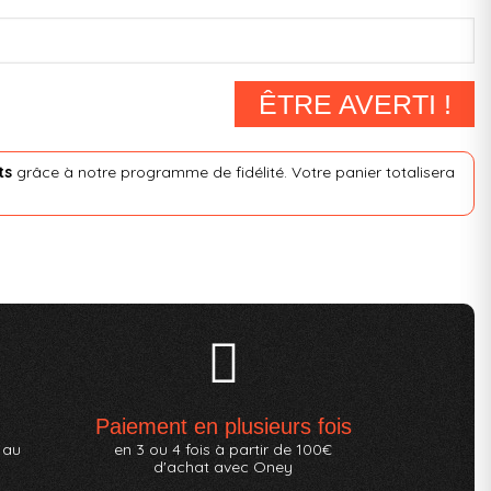
ÊTRE AVERTI !
ts
grâce à notre programme de fidélité. Votre panier totalisera
Paiement en plusieurs fois
 au
en 3 ou 4 fois à partir de 100€
d'achat avec Oney