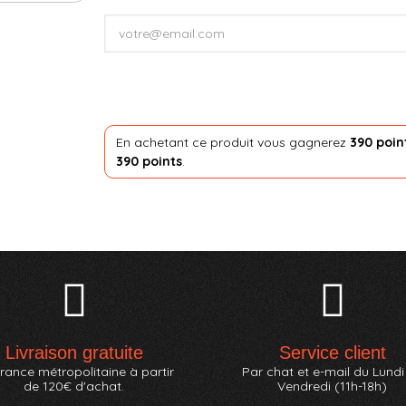
En achetant ce produit vous gagnerez
390 poin
390 points
.
Livraison gratuite
Service client
rance métropolitaine à partir
Par chat et e-mail du Lundi
de 120€ d'achat.
Vendredi (11h-18h)