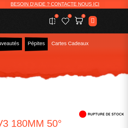
BESOIN D'AIDE ? CONTACTE NOUS ICI
0
0
0
veautés
Pépites
Cartes Cadeaux
RUPTURE DE STOCK
3 180MM 50°