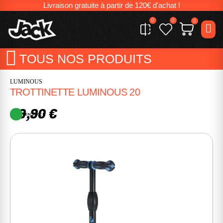
Livraison gratuite à partir de 120€ d'achat !
0
0
0
TOUS NOS PRODUITS
LUMINOUS
TROTTINETTE LUMINOUS 20
89,90 €
EN STOCK