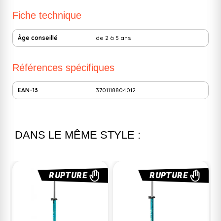
Fiche technique
Âge conseillé
de 2 à 5 ans
Références spécifiques
EAN-13
3701118804012
DANS LE MÊME STYLE :
URE
RUPTURE