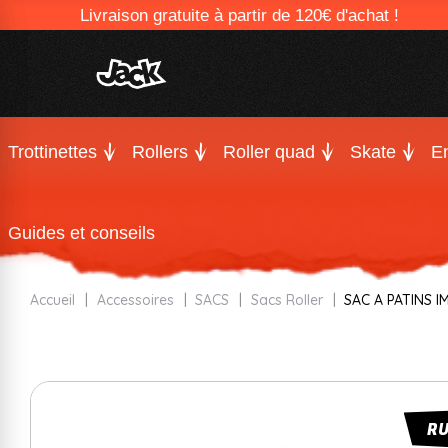
Livraison gratuite à partir de 120€ d'achat !
Trottinettes
Rollers
Roller quad
Skate
En
Guides et conseils
Accueil
Accessoires
SACS
Sacs Roller
SAC A PATINS I
R