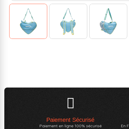
Paiement Sécurisé
Paiement en ligne 100% sécurisé
En F