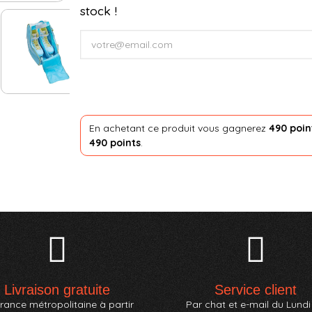
stock !
En achetant ce produit vous gagnerez
490 poin
490 points
.
Livraison gratuite
Service client
rance métropolitaine à partir
Par chat et e-mail du Lundi