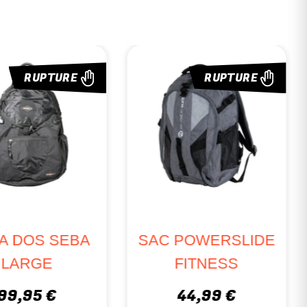
RUPTURE
RUPTURE
SAC
WERSLIDE
S
ROLLERBLADE
NESS
URBAN
99 €
COMMUTER ECO