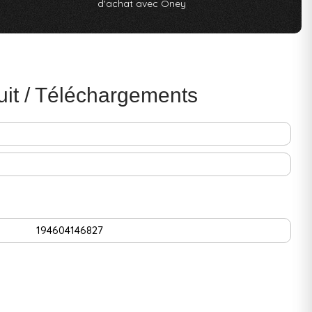
d'achat avec Oney
uit / Téléchargements
194604146827