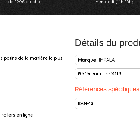
de 120€ d'achat.
Vendredi (11h-18h)
Détails du prod
patins de la manière la plus
Marque
IMPALA
Référence
ref4119
Références spécifiques
EAN-13
rollers en ligne