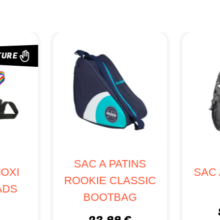
RUPTURE
SAC A DOS SEBA
SAC PO
IC
LARGE
FIT
99,95 €
44,