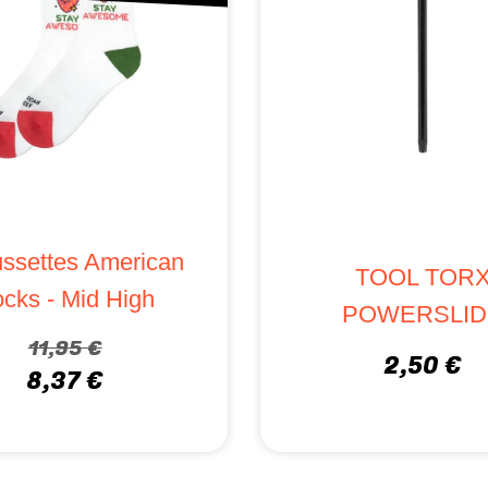
ssettes American
TOOL TOR
cks - Mid High
POWERSLID
11,95 €
2,50 €
8,37 €