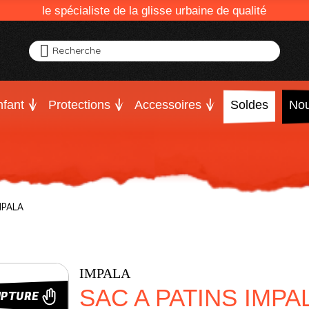
le spécialiste de la glisse urbaine de qualité
Recherche
fant
Protections
Accessoires
Soldes
Nou
MPALA
IMPALA
SAC A PATINS IMPA
UPTURE