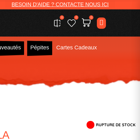
BESOIN D'AIDE ? CONTACTE NOUS ICI
0
0
0
veautés
Pépites
Cartes Cadeaux
RUPTURE DE STOCK
LA