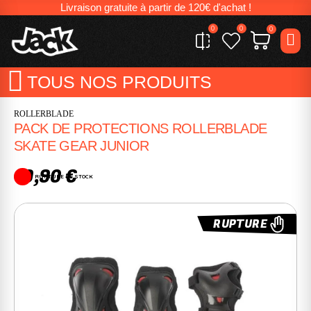
Livraison gratuite à partir de 120€ d'achat !
0
0
0
TOUS NOS PRODUITS
ROLLERBLADE
PACK DE PROTECTIONS ROLLERBLADE
SKATE GEAR JUNIOR
19,90 €
RUPTURE DE STOCK
RUPTURE