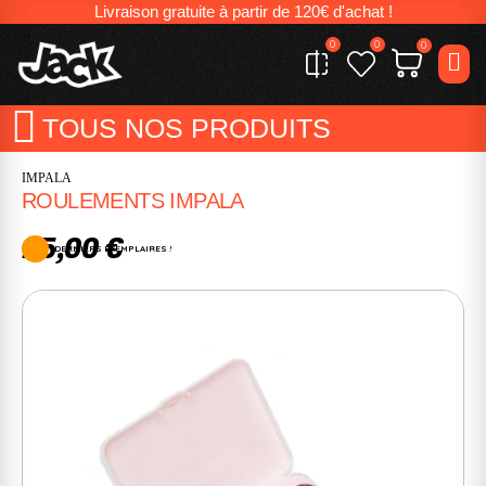
Livraison gratuite à partir de 120€ d'achat !
0
0
0
TOUS NOS PRODUITS
IMPALA
ROULEMENTS IMPALA
25,00 €
DERNIERS EXEMPLAIRES !