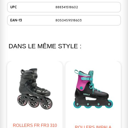
UPC
888341518602
EAN-13
8050459518603
DANS LE MÊME STYLE :
RUPTURE
ROLLERS IMPALA
ROLLERS SEBA HIGH