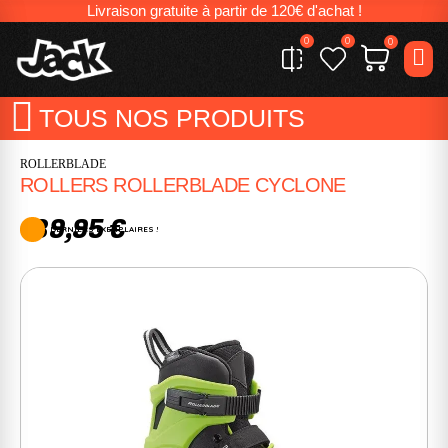
Livraison gratuite à partir de 120€ d'achat !
0
0
0
TOUS NOS PRODUITS
ROLLERBLADE
ROLLERS ROLLERBLADE CYCLONE
139,95 €
DERNIERS EXEMPLAIRES !