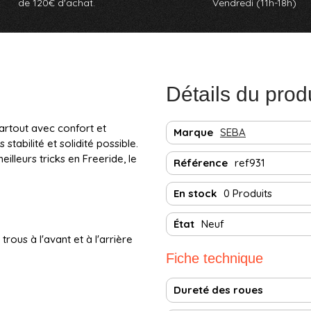
de 120€ d'achat.
Vendredi (11h-18h)
Détails du prod
artout avec confort et
Marque
SEBA
stabilité et solidité possible.
lleurs tricks en Freeride, le
Référence
ref931
En stock
0 Produits
État
Neuf
rous à l'avant et à l'arrière
Fiche technique
Dureté des roues