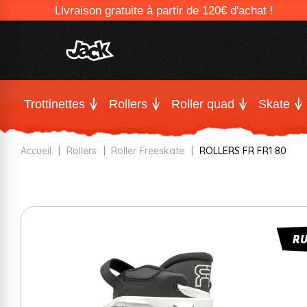
Livraison gratuite à partir de 120€ d'achat !
Trottinettes
Rollers
Roller quad
Skate
Accueil
Rollers
Roller Freeskate
ROLLERS FR FR1 80
R