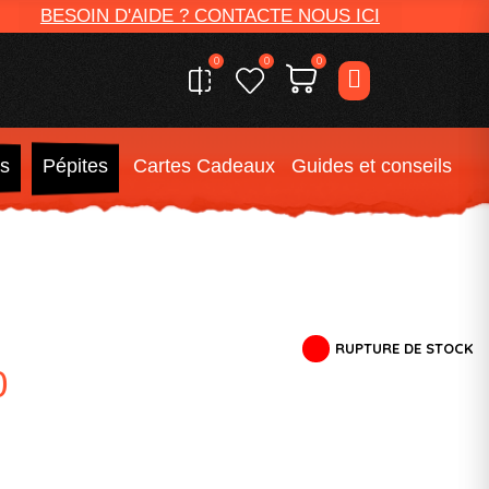
BESOIN D'AIDE ? CONTACTE NOUS ICI
0
0
0
s
Pépites
Cartes Cadeaux
Guides et conseils
RUPTURE DE STOCK
0