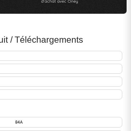
d'achat avec Oney
uit / Téléchargements
84A