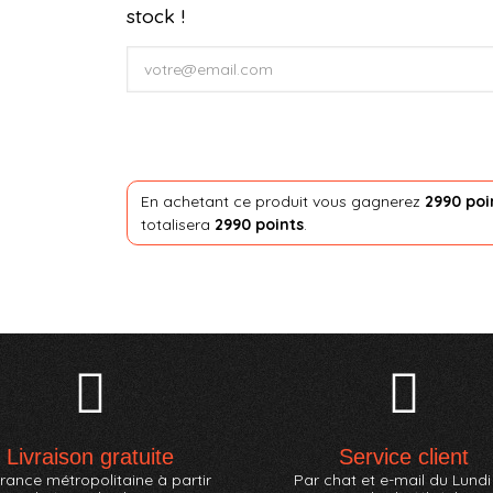
stock !
En achetant ce produit vous gagnerez
2990 poi
totalisera
2990 points
.
Livraison gratuite
Service client
rance métropolitaine à partir
Par chat et e-mail du Lundi