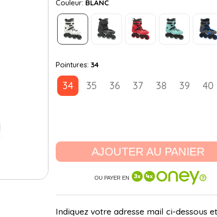
Couleur:
BLANC
Pointures:
34
34
35
36
37
38
39
40
AJOUTER AU PANIER
OU PAYER EN
Indiquez votre adresse mail ci-dessous et