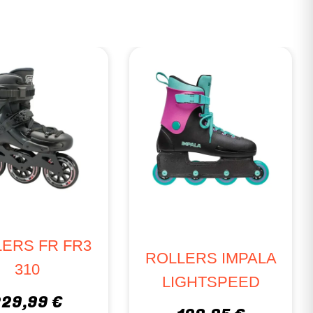
RUPTURE
RS FR FR2
ROLLERS FR FR3
80
310
9,90 €
229,99 €