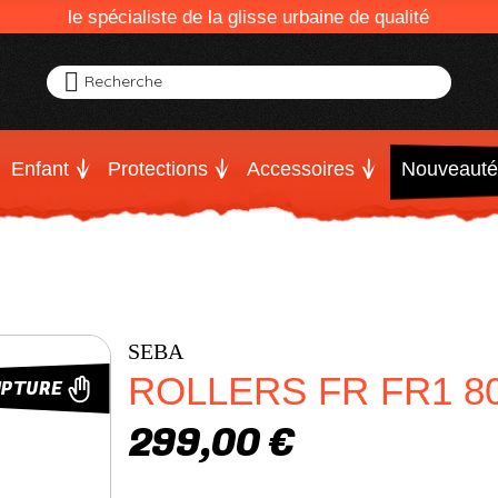
le spécialiste de la glisse urbaine de qualité
Recherche
Enfant
Protections
Accessoires
Nouveauté
SEBA
ROLLERS FR FR1 8
UPTURE
299,00 €