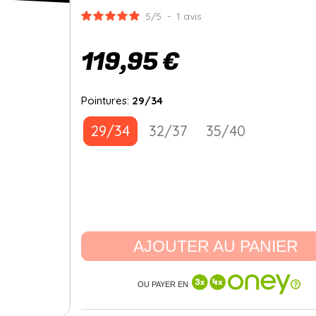
5
/
5
-
1
avis
119,95 €
Pointures:
29/34
29/34
32/37
35/40
AJOUTER AU PANIER
OU PAYER EN