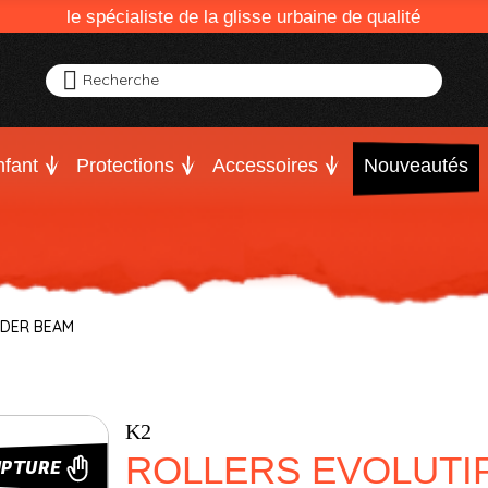
le spécialiste de la glisse urbaine de qualité
Recherche
fant
Protections
Accessoires
Nouveautés
IDER BEAM
K2
ROLLERS EVOLUTIF
UPTURE