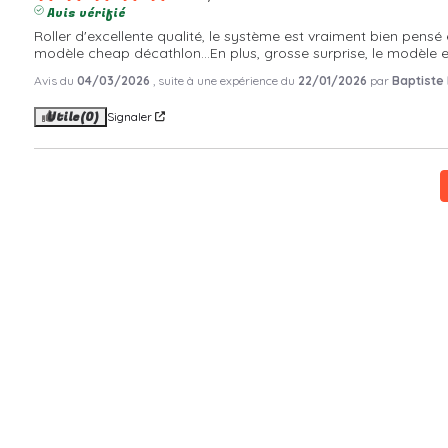
Avis vérifié
Roller d'excellente qualité, le système est vraiment bien pens
modèle cheap décathlon...En plus, grosse surprise, le modèle est
Avis du
04/03/2026
, suite à une expérience du
22/01/2026
par
Baptiste 
Utile
(0)
Signaler