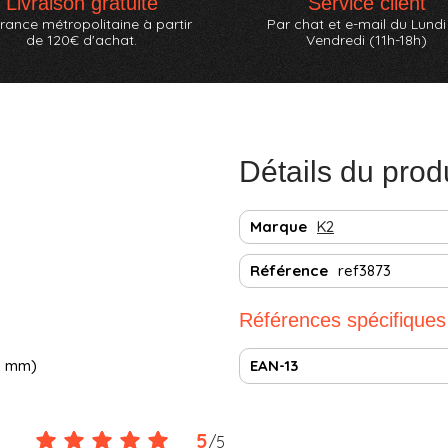
Livraison gratuite
Service client
rance métropolitaine à partir
Par chat et e-mail du Lundi
de 120€ d'achat.
Vendredi (11h-18h)
Détails du prod
Marque
K2
Référence
ref3873
Références spécifiques
6 mm)
EAN-13
5
/
5