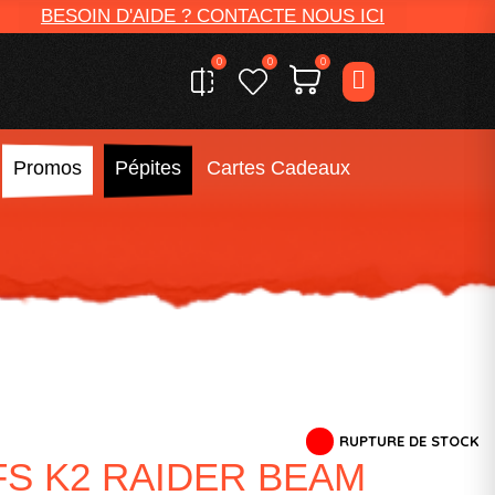
BESOIN D'AIDE ? CONTACTE NOUS ICI
0
0
0
Promos
Pépites
Cartes Cadeaux
RUPTURE DE STOCK
S K2 RAIDER BEAM