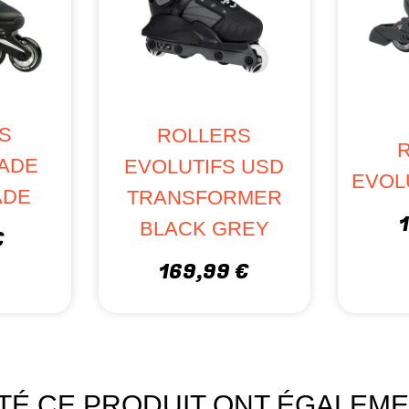
S
ROLLERS
ADE
EVOLUTIFS USD
EVOL
ADE
TRANSFORMER
BLACK GREY
€
169,99 €
ETÉ CE PRODUIT ONT ÉGALEME