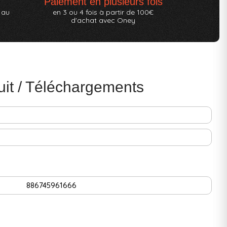
Paiement en plusieurs fois
 au
en 3 ou 4 fois à partir de 100€
d'achat avec Oney
uit / Téléchargements
886745961666