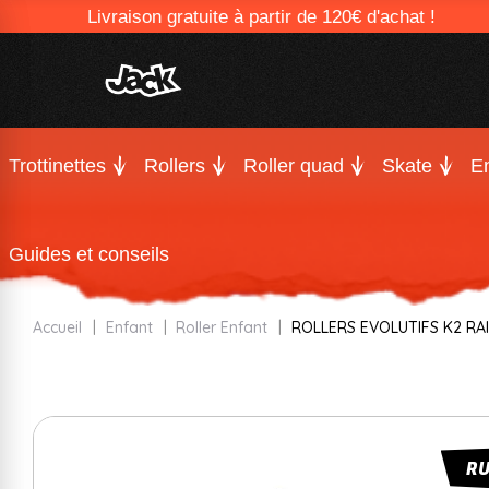
Livraison gratuite à partir de 120€ d'achat !
Trottinettes
Rollers
Roller quad
Skate
En
Guides et conseils
Accueil
Enfant
Roller Enfant
ROLLERS EVOLUTIFS K2 RA
R