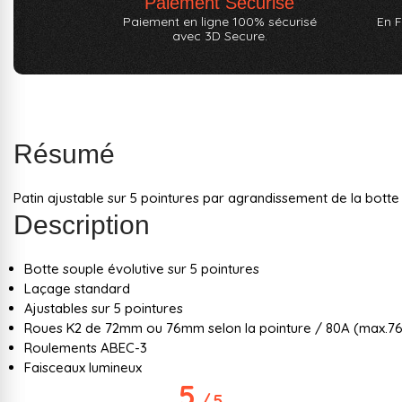
Paiement Sécurisé
Paiement en ligne 100% sécurisé
En F
avec 3D Secure.
Résumé
Patin ajustable sur 5 pointures par agrandissement de la botte
Description
Botte souple évolutive sur 5 pointures
Laçage standard
Ajustables sur 5 pointures
Roues K2 de 72mm ou 76mm selon la pointure / 80A (max.7
Roulements ABEC-3
Faisceaux lumineux
5
/
5