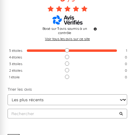
Basé sur
1
avis soumis à un
contrôle
Voir tous les avis sur ce site
5
étoiles
1
4
étoiles
0
3
étoiles
0
2
étoiles
0
1
étoile
0
Trier les avis