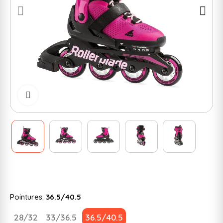
Cliquer pour zoomer
Pointures:
36.5/40.5
28/32
33/36.5
36.5/40.5