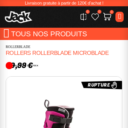
Livraison gratuite à partir de 120€ d'achat !
0
0
0
TOUS NOS PRODUITS
ROLLERBLADE
ROLLERS ROLLERBLADE MICROBLADE
99,99 €
RUPTURE DE STOCK
RUPTURE