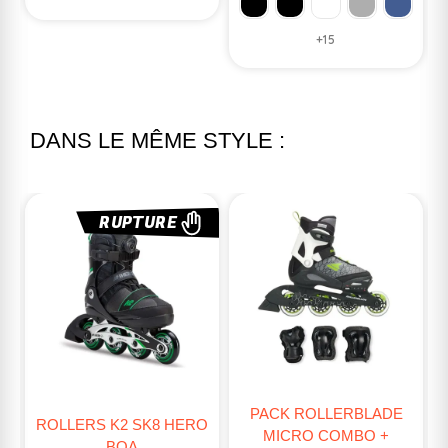
+15
DANS LE MÊME STYLE :
RUPTURE
PACK ROLLERBLADE
O
ROLLERS EVOLUTIFS K2
MICRO COMBO +
RAIDER BEAM