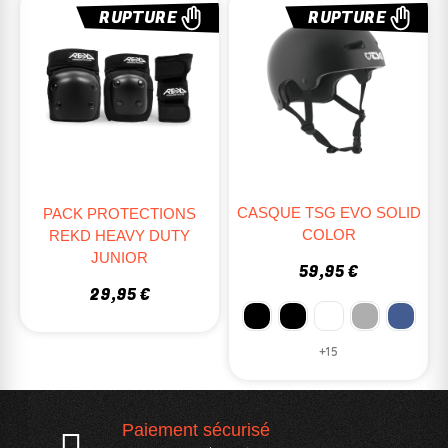
RUPTURE
RUPTURE
CASQUE TSG EVO SOLID
PACK PROTECTIONS
COLOR
REKD HEAVY DUTY
JUNIOR
59,95 €
29,95 €
+15
Paiement sécurisé