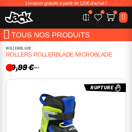
Livraison gratuite à partir de 120€ d'achat !
0
0
0
TOUS NOS PRODUITS
ROLLERBLADE
ROLLERS ROLLERBLADE MICROBLADE
99,99 €
RUPTURE DE STOCK
RUPTURE