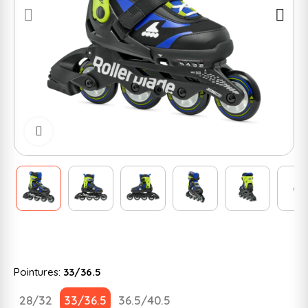
Cliquer pour zoomer
Pointures:
33/36.5
28/32
33/36.5
36.5/40.5