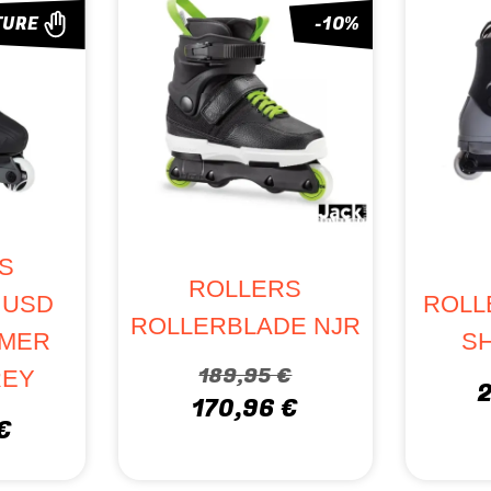
TURE
-10%
S
ROLLERS
 USD
ROLL
ROLLERBLADE NJR
MER
SH
189,95 €
REY
170,96 €
€