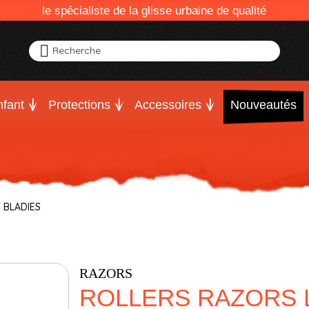
le spécialiste de la glisse urbaine de qualité
Recherche
fant
Protections
Accessoires
Nouveautés
 BLADIES
RAZORS
ROLLERS RAZORS 