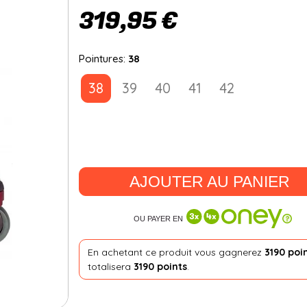
319,95 €
Pointures:
38
38
39
40
41
42
AJOUTER AU PANIER
OU PAYER EN
En achetant ce produit vous gagnerez
3190 poi
totalisera
3190 points
.