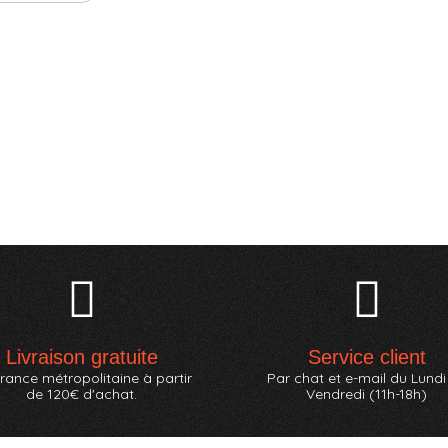
Livraison gratuite
Service client
rance métropolitaine à partir
Par chat et e-mail du Lundi
de 120€ d'achat.
Vendredi (11h-18h)