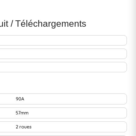
uit / Téléchargements
90A
57mm
2 roues