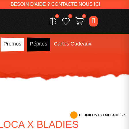
BESOIN D'AIDE ? CONTACTE NOUS ICI
0
0
0
Promos
Pépites
Cartes Cadeaux
DERNIERS EXEMPLAIRES !
LOCA X BLADIES