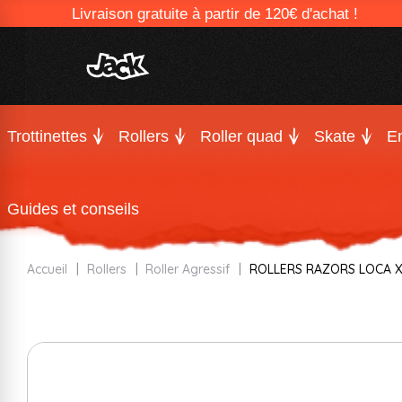
Livraison gratuite à partir de 120€ d'achat !
Trottinettes
Rollers
Roller quad
Skate
En
Guides et conseils
Accueil
Rollers
Roller Agressif
ROLLERS RAZORS LOCA X