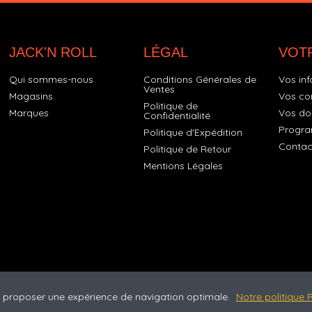
JACK'N ROLL
LÉGAL
VOT
Qui sommes-nous
Conditions Générales de
Vos inf
Ventes
Magasins
Vos c
Politique de
Marques
Vos do
Confidentialité
Progra
Politique d'Expédition
Contac
Politique de Retour
Mentions Légales
us proposer une expérience de navigation optimale.
Notre politique R
©2026 Jack'n Roll