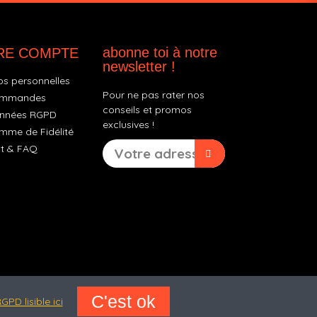
abonne toi à notre
RE COMPTE
newsletter !
os personnelles
Pour ne pas rater nos
ommandes
conseils et promos
nnées RGPD
exclusives !
mme de Fidélité
t & FAQ
C'est ok
GPD lisible ici