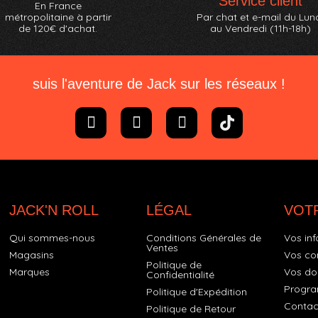
Service client
En France
métropolitaine à partir
Par chat et e-mail du Lun
de 120€ d'achat.
au Vendredi (11h-18h)
suis l'aventure de Jack sur les réseaux !
JACK'N ROLL
LÉGAL
VOT
Qui sommes-nous
Conditions Générales de
Vos inf
Ventes
Magasins
Vos c
Politique de
Marques
Vos do
Confidentialité
Progra
Politique d'Expédition
Contac
Politique de Retour