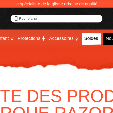
le spécialiste de la glisse urbaine de qualité
Recherche
fant
Protections
Accessoires
Soldes
Nou
STE DES PROD