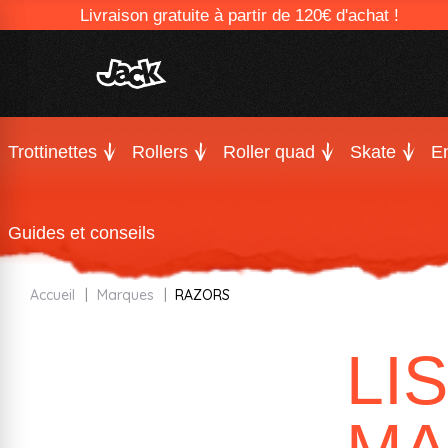
Livraison gratuite à partir de 120€ d'achat !
Trottinettes
Rollers
Roller quad
Skate
En
Guides et conseils
Accueil
Marques
RAZORS
LI