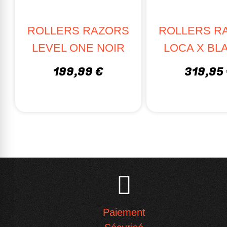
ROLLERS RAZORS
ROLLERS R
LEVEL ONE NOIR
LOCA X BL
199,99 €
319,95
Paiement