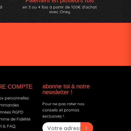
Paiement en plusieurs fois
di
en 3 ou 4 fois à partir de 100€ d'achat
avec Oney
abonne toi à notre
RE COMPTE
newsletter !
os personnelles
Pour ne pas rater nos
ommandes
conseils et promos
nnées RGPD
exclusives !
mme de Fidélité
t & FAQ