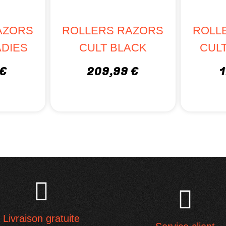
AZORS
ROLLERS RAZORS
ROLL
ADIES
CULT BLACK
CUL
 €
209,99 €
1
Livraison gratuite