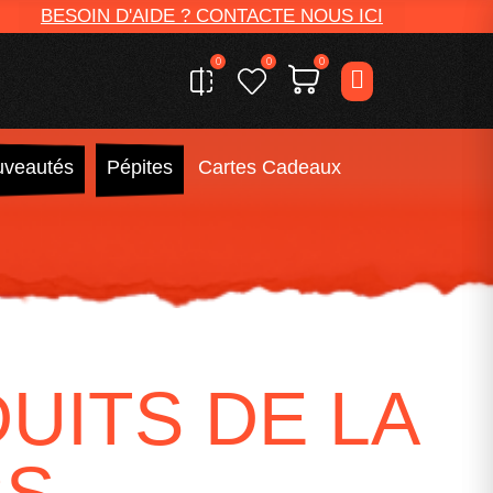
BESOIN D'AIDE ? CONTACTE NOUS ICI
0
0
0
veautés
Pépites
Cartes Cadeaux
UITS DE LA