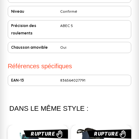
Niveau
Confirmé
Précision des
ABEC 5
roulements
Chausson amovible
Oui
Références spécifiques
EAN-13
836564027791
DANS LE MÊME STYLE :
RUPTURE
-20%