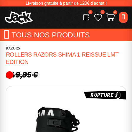
Livraison gratuite à partir de 120€ d'achat !
0
0
0
TOUS NOS PRODUITS
RAZORS
ROLLERS RAZORS SHIMA 1 REISSUE LMT
EDITION
249,95 €
RUPTURE DE STOCK
RUPTURE