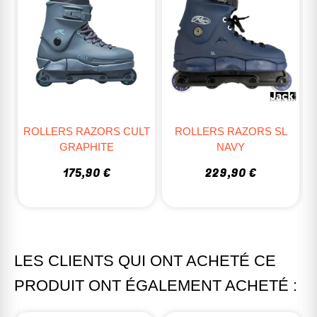
RUPTURE
ROLLERS USD CARBON
T
ROLLERS RAZORS SL
FREE CARLOS BERNAL
NAVY
449,99 €
229,90 €
359,99 €
LES CLIENTS QUI ONT ACHETÉ CE
PRODUIT ONT ÉGALEMENT ACHETÉ :