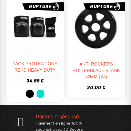
RUPTURE
RUPTURE
PACK PROTECTIONS
ANTI-ROCKERS
REKD HEAVY DUTY
ROLLERBLADE BLANK
42MM (X4)
34,95 €
20,00 €
Paiement sécurisé
Paiement en ligne 100%
sécurisé avec 3D Secure.