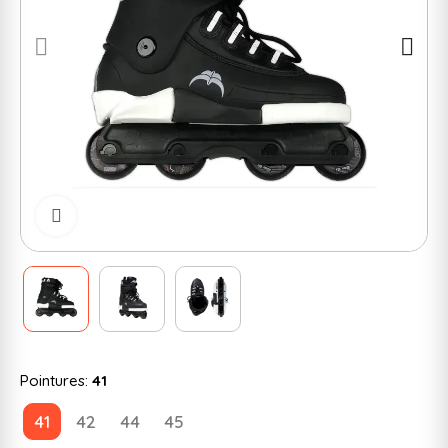
Cliquer pour zoomer
Pointures:
41
41
42
44
45