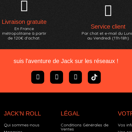
Livraison gratuite
Service client
En France
métropolitaine à partir
Par chat et e-mail du Lun
de 120€ d'achat.
au Vendredi (11h-18h)
suis l'aventure de Jack sur les réseaux !
JACK'N ROLL
LÉGAL
VOT
Qui sommes-nous
Conditions Générales de
Vos inf
Ventes
Magasins
Vos c