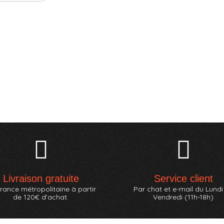
Livraison gratuite
Service client
rance métropolitaine à partir
Par chat et e-mail du Lundi
de 120€ d'achat.
Vendredi (11h-18h)