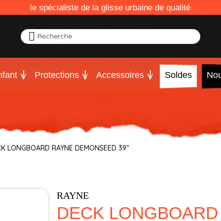
le spécialiste de la glisse urbaine de qualité
Recherche
fant
Protections
Accessoires
Soldes
Nou
CK LONGBOARD RAYNE DEMONSEED 39"
RAYNE
DECK LONGBOARD 