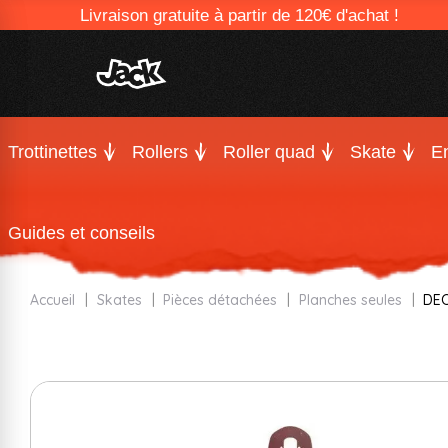
Livraison gratuite à partir de 120€ d'achat !
Trottinettes
Rollers
Roller quad
Skate
En
Guides et conseils
Accueil
Skates
Pièces détachées
Planches seules
DE