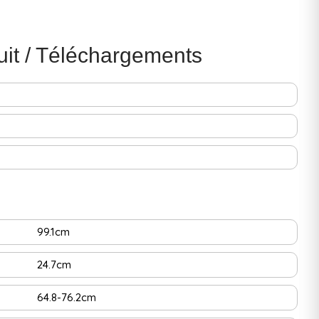
uit / Téléchargements
99.1cm
24.7cm
64.8-76.2cm