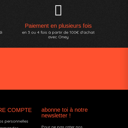
Paiement en plusieurs fois
di
en 3 ou 4 fois à partir de 100€ d'achat
avec Oney
abonne toi à notre
RE COMPTE
newsletter !
os personnelles
Pour ne pas rater nos
ommandes