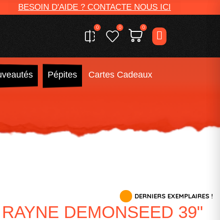
BESOIN D'AIDE ? CONTACTE NOUS ICI
0
0
0
veautés
Pépites
Cartes Cadeaux
DERNIERS EXEMPLAIRES !
RAYNE DEMONSEED 39"