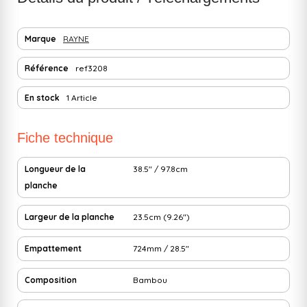
Marque
RAYNE
Référence
ref3208
En stock
1 Article
Fiche technique
Longueur de la
38.5" / 97.8cm
planche
Largeur de la planche
23.5cm (9.26")
Empattement
724mm / 28.5"
Composition
Bambou