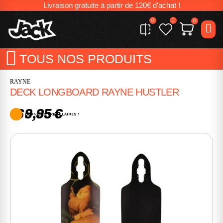
Livraison gratuite à partir de 120€ d'achat !
0
0
0
TOUS NOS PRODUITS
RAYNE
DECK LONGBOARD RAYNE HUSTLER
169,95 €
DERNIERS EXEMPLAIRES !