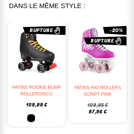
DANS LE MÊME STYLE :
-20%
-25%
RUPTURE
RUPTURE
PATINS RIO ROLLERS
PATINS ROOKIE LEGACY
SCRIPT PINK
TIE DYE
109,95 €
89,99 €
87,96 €
67,49 €