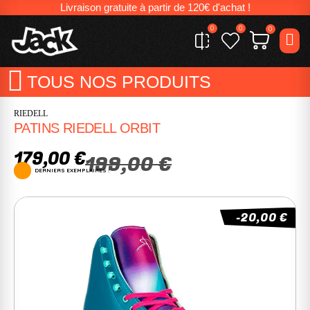
Livraison gratuite à partir de 120€ d'achat !
0
0
0
TOUS NOS PRODUITS
RIEDELL
PATINS RIEDELL ORBIT
179,00 €
199,00 €
DERNIERS EXEMPLAIRES !
-20,00 €