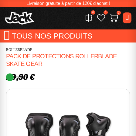
Livraison gratuite à partir de 120€ d'achat !
0
0
0
TOUS NOS PRODUITS
ROLLERBLADE
PACK DE PROTECTIONS ROLLERBLADE
SKATE GEAR
29,90 €
EN STOCK