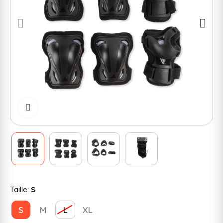
Cliquer pour zoomer
Taille:
S
S
M
L
XL