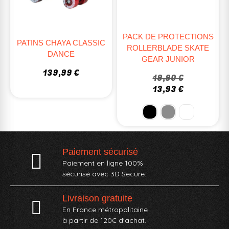
PACK DE PROTECTIONS
PATINS CHAYA CLASSIC
ROLLERBLADE SKATE
DANCE
GEAR JUNIOR
139,99 €
19,90 €
13,93 €
Paiement sécurisé
Paiement en ligne 100%
sécurisé avec 3D Secure.
Livraison gratuite
En France métropolitaine
à partir de 120€ d'achat.