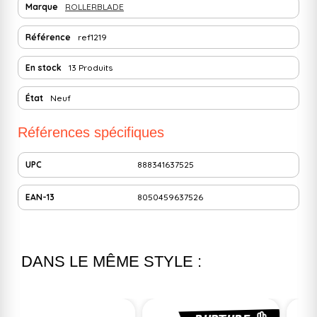
Marque
ROLLERBLADE
Référence
ref1219
En stock
13 Produits
État
Neuf
Références spécifiques
UPC
888341637525
EAN-13
8050459637526
DANS LE MÊME STYLE :