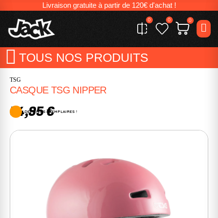
Livraison gratuite à partir de 120€ d'achat !
0
0
0
TOUS NOS PRODUITS
TSG
CASQUE TSG NIPPER
54,95 €
DERNIERS EXEMPLAIRES !