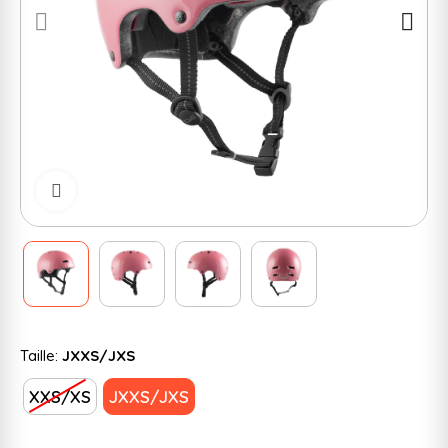
Cliquer pour zoomer
Taille:
JXXS/JXS
XXS/XS
JXXS/JXS