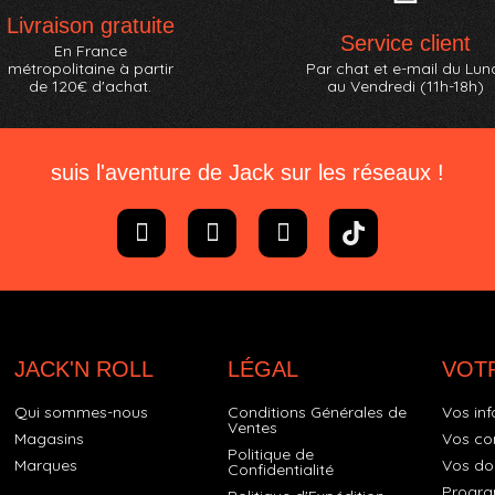
Livraison gratuite
Service client
En France
métropolitaine à partir
Par chat et e-mail du Lun
de 120€ d'achat.
au Vendredi (11h-18h)
suis l'aventure de Jack sur les réseaux !
JACK'N ROLL
LÉGAL
VOT
Qui sommes-nous
Conditions Générales de
Vos inf
Ventes
Magasins
Vos c
Politique de
Marques
Vos do
Confidentialité
Progra