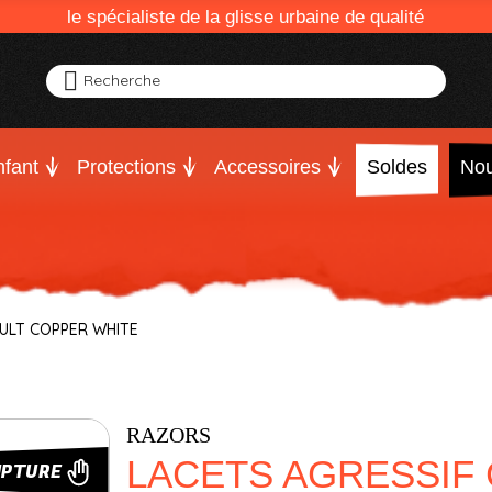
le spécialiste de la glisse urbaine de qualité
Recherche
fant
Protections
Accessoires
Soldes
Nou
CULT COPPER WHITE
RAZORS
LACETS AGRESSIF
UPTURE