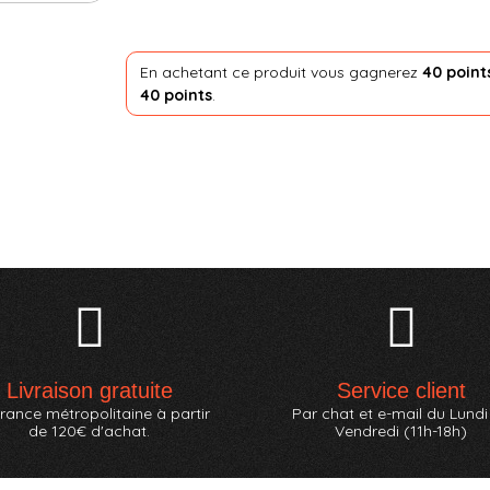
En achetant ce produit vous gagnerez
40 point
40 points
.
Livraison gratuite
Service client
rance métropolitaine à partir
Par chat et e-mail du Lundi
de 120€ d'achat.
Vendredi (11h-18h)