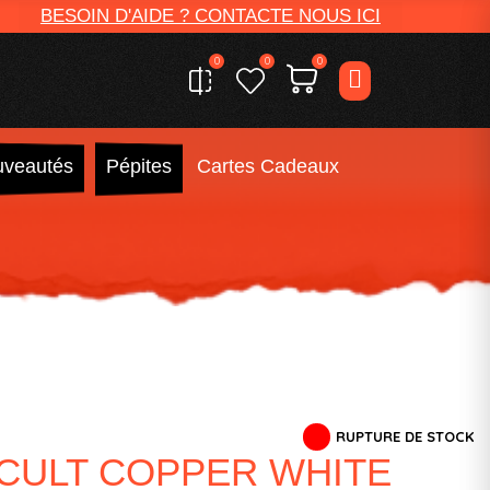
BESOIN D'AIDE ? CONTACTE NOUS ICI
0
0
0
veautés
Pépites
Cartes Cadeaux
RUPTURE DE STOCK
 CULT COPPER WHITE