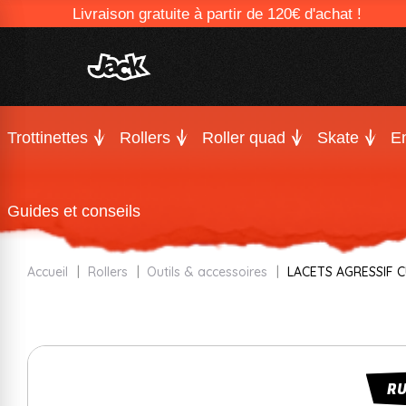
Livraison gratuite à partir de 120€ d'achat !
Trottinettes
Rollers
Roller quad
Skate
En
Guides et conseils
Accueil
Rollers
Outils & accessoires
LACETS AGRESSIF 
R