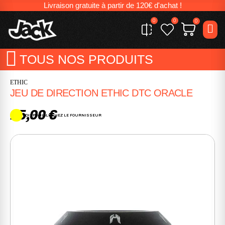
Livraison gratuite à partir de 120€ d'achat !
0
0
0
TOUS NOS PRODUITS
ETHIC
JEU DE DIRECTION ETHIC DTC ORACLE
25,00 €
DISPONIBLE CHEZ LE FOURNISSEUR