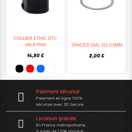
COLLIER ETHIC DTC
VALKYRIA
SPACER DIAL 911 0.5MM
14,90 €
2,00 €
Paiement sécurisé
Paiement en ligne 100%
sécurisé avec 3D Secure.
Livraison gratuite
En France métropolitaine
à partir de 120€ d'achat.