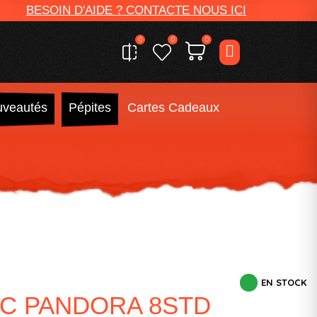
BESOIN D'AIDE ? CONTACTE NOUS ICI
0
0
0
veautés
Pépites
Cartes Cadeaux
EN STOCK
IC PANDORA 8STD