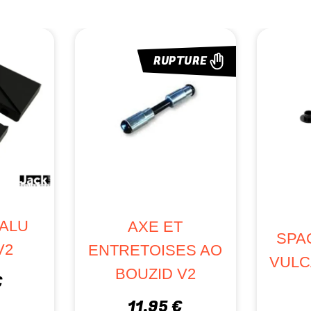
RUPTURE
 ALU
AXE ET
SPA
V2
ENTRETOISES AO
VULC
BOUZID V2
€
11,95 €