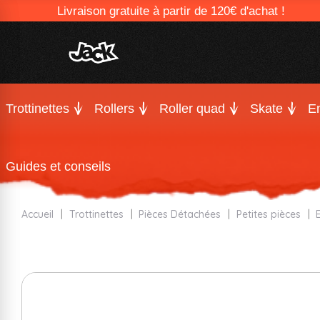
Livraison gratuite à partir de 120€ d'achat !
Trottinettes
Rollers
Roller quad
Skate
En
Guides et conseils
Accueil
Trottinettes
Pièces Détachées
Petites pièces