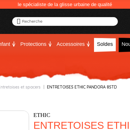
le spécialiste de la glisse urbaine de qualité
Recherche
fant
Protections
Accessoires
Soldes
Nou
Entretoises et spacers
ENTRETOISES ETHIC PANDORA 8STD
ETHIC
ENTRETOISES ETH