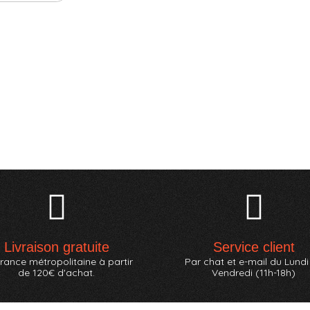
Livraison gratuite
Service client
rance métropolitaine à partir
Par chat et e-mail du Lundi
de 120€ d'achat.
Vendredi (11h-18h)