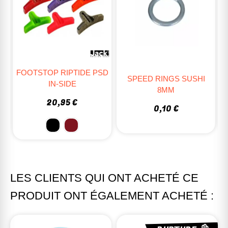
SD
SPEED RINGS SUSHI
ECROUS DE TRUCKS
8MM
ENUFF
0,10 €
2,95 €
LES CLIENTS QUI ONT ACHETÉ CE
PRODUIT ONT ÉGALEMENT ACHETÉ :