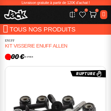
Livraison gratuite à partir de 120€ d'achat !
0
0
0
TOUS NOS PRODUITS
ENUFF
KIT VISSERIE ENUFF ALLEN
3,00 €
RUPTURE DE STOCK
RUPTURE