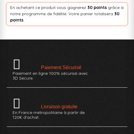
En achetant ce produit vous gagnerez
30 points
grâce à
notre programme de fidélité. Votre panier totalisera
30
points
.
Paiement Sécurisé
Paiement en ligne 100% sécurisé avec
3D Secure.
Livraison gratuite
En France métropolitaine à partir de
120€ d'achat.