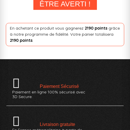
ÊTRE AVERTI !
En achetant ce produit vous gagnerez
2190 points
grâce
à notre programme de fidélité. Votre panier totalisera
2190 points
.
Paiement Sécurisé
Paiement en ligne 100% sécurisé avec
3D Secure.
Livraison gratuite
En France métropolitaine à partir de