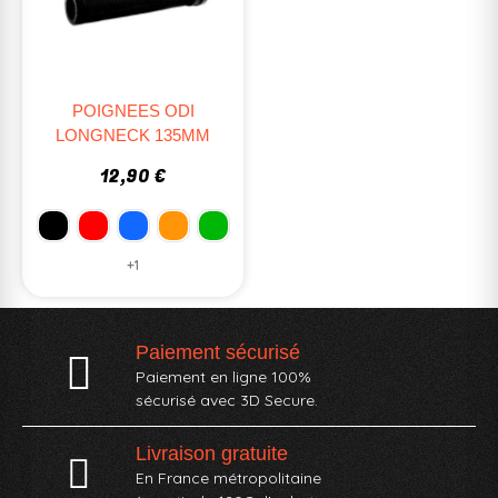
POIGNEES ODI
LONGNECK 135MM
12,90 €
+1
Paiement sécurisé
Paiement en ligne 100%
sécurisé avec 3D Secure.
Livraison gratuite
En France métropolitaine