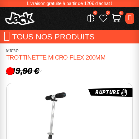
Livraison gratuite à partir de 120€ d'achat !
0
0
0
TOUS NOS PRODUITS
MICRO
TROTTINETTE MICRO FLEX 200MM
219,90 €
RUPTURE DE STOCK
RUPTURE