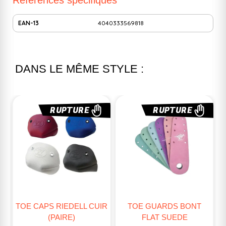
EAN-13
4040333569818
DANS LE MÊME STYLE :
RUPTURE
RUPTURE
IR
TOE GUARDS BONT
TOE-GUARDS EN CUIR
T
FLAT SUEDE
RIEDELL (PAIRE)