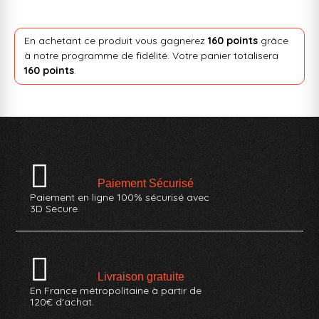
En achetant ce produit vous gagnerez
160 points
grâce
à notre programme de fidélité. Votre panier totalisera
160 points
.
Paiement Sécurisé
Paiement en ligne 100% sécurisé avec
3D Secure.
Livraison gratuite
En France métropolitaine à partir de
120€ d'achat.