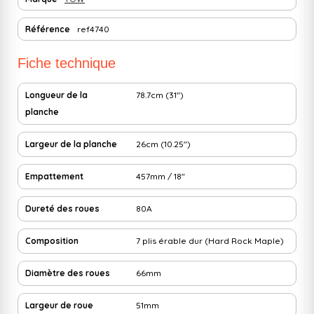
Référence
ref4740
Fiche technique
Longueur de la
78.7cm (31")
planche
Largeur de la planche
26cm (10.25")
Empattement
457mm / 18"
Dureté des roues
80A
Composition
7 plis érable dur (Hard Rock Maple)
Diamètre des roues
66mm
Largeur de roue
51mm