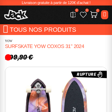
Livraison gratuite à partir de 120€ d'achat !
0
0
0
TOUS NOS PRODUITS
YOW
SURFSKATE YOW COXOS 31" 2024
299,90 €
RUPTURE DE STOCK
RUPTURE