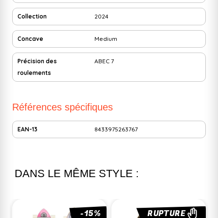
Collection
2024
Concave
Medium
Précision des
ABEC 7
roulements
Références spécifiques
EAN-13
8433975263767
DANS LE MÊME STYLE :
%
RUPTURE
RUPTURE