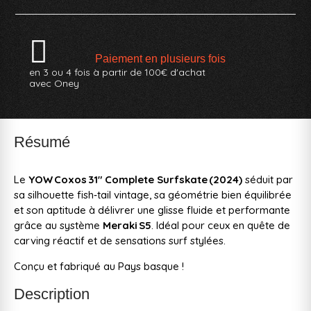
Paiement en plusieurs fois
en 3 ou 4 fois à partir de 100€ d'achat
avec Oney
Résumé
Le
YOW Coxos 31″ Complete Surfskate (2024)
séduit par
sa silhouette fish‑tail vintage, sa géométrie bien équilibrée
et son aptitude à délivrer une glisse fluide et performante
grâce au système
Meraki S5
. Idéal pour ceux en quête de
carving réactif et de sensations surf stylées.
Conçu et fabriqué au Pays basque !
Description