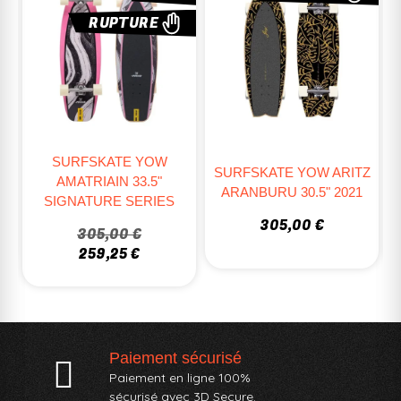
SURFSKATE YOW ARITZ
SURFSKATE CARVER CI
ARANBURU 30.5" 2021
BLACK BEAUTY C7 31.75"
305,00 €
329,00 €
Paiement sécurisé
Paiement en ligne 100%
sécurisé avec 3D Secure.