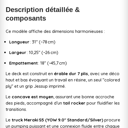
Description détaillée &
composants
Ce modèle affiche des dimensions harmonieuses :
Longueur
: 31″ (~78 cm)
Largeur
: 10,25″ (~26 cm)
Empattement
: 18″ (~45,7 cm)
Le deck est construit en
érable dur 7 plis
, avec une déco
haut et bas évoquant un travail en résine, un seul "colored
ply" et un grip Jessup imprimé.
Le
concave est moyen
, assurant une bonne accroche
des pieds, accompagné d’un
tail rocker
pour fluidifier les
transitions.
Le
truck Meraki S5 (YOW 9.0″ Standard/Silver)
procure
un pumping puissant et une connexion fluide entre chaque