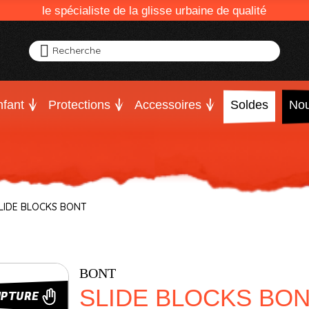
le spécialiste de la glisse urbaine de qualité
Recherche
fant
Protections
Accessoires
Soldes
Nou
LIDE BLOCKS BONT
BONT
SLIDE BLOCKS BO
UPTURE