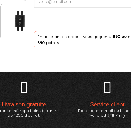
En achetant ce produit vous gagnerez
890 poin
890 points
.
Livraison gratuite
Service client
rance métropolitaine à partir
Par chat et e-mail du Lundi
de 120€ d'achat.
Vendredi (11h-18h)