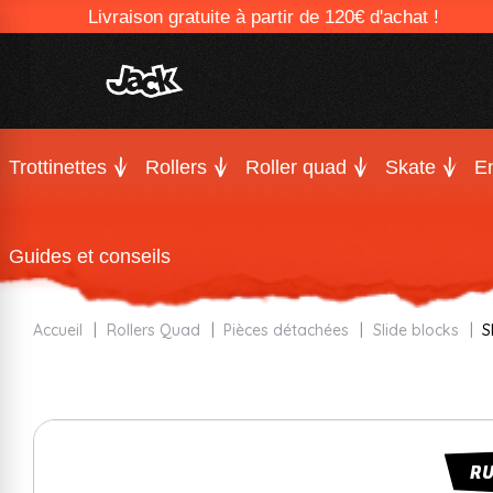
Livraison gratuite à partir de 120€ d'achat !
Trottinettes
Rollers
Roller quad
Skate
En
Guides et conseils
Accueil
Rollers Quad
Pièces détachées
Slide blocks
S
R