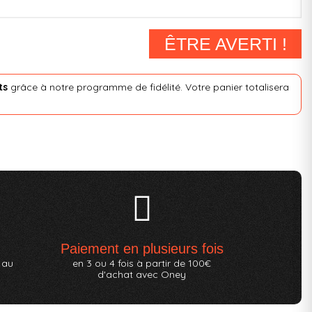
ÊTRE AVERTI !
ts
grâce à notre programme de fidélité. Votre panier totalisera
Paiement en plusieurs fois
 au
en 3 ou 4 fois à partir de 100€
d'achat avec Oney