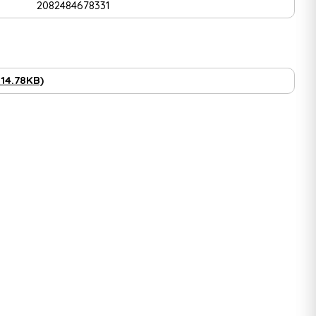
2082484678331
114.78KB)