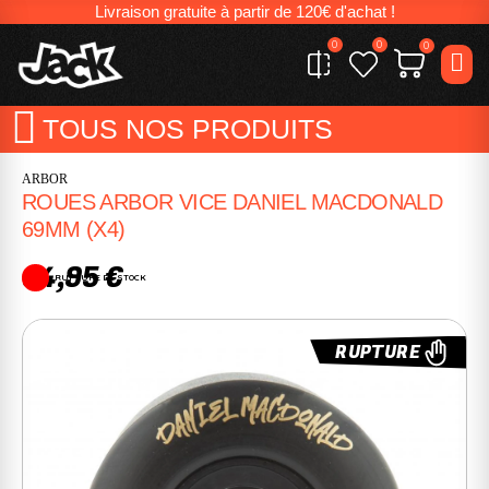
Livraison gratuite à partir de 120€ d'achat !
0
0
0
TOUS NOS PRODUITS
ARBOR
ROUES ARBOR VICE DANIEL MACDONALD
69MM (X4)
64,95 €
RUPTURE DE STOCK
RUPTURE