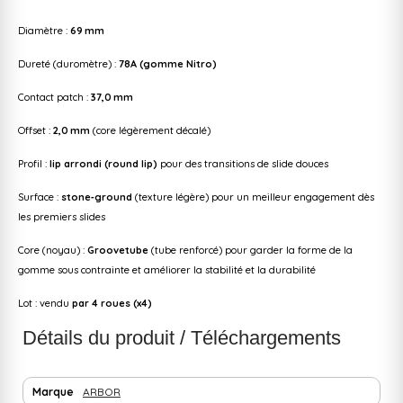
Diamètre :
69 mm
Dureté (duromètre) :
78A (gomme Nitro)
Contact patch :
37,0 mm
Offset :
2,0 mm
(core légèrement décalé)
Profil :
lip arrondi (round lip)
pour des transitions de slide douces
Surface :
stone‑ground
(texture légère) pour un meilleur engagement dès
les premiers slides
Core (noyau) :
Groovetube
(tube renforcé) pour garder la forme de la
gomme sous contrainte et améliorer la stabilité et la durabilité
Lot : vendu
par 4 roues (x4)
Détails du produit / Téléchargements
Marque
ARBOR