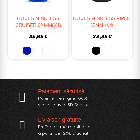
ROUES MINDLESS VIPER
ROUES SUNSET LED
65MM (x4)
STREET 54MM (X4)
39,95 €
46,95 €
Paiement sécurisé
Paiement en ligne 100%
sécurisé avec 3D Secure.
Livraison gratuite
En France métropolitaine
à partir de 120€ d'achat.