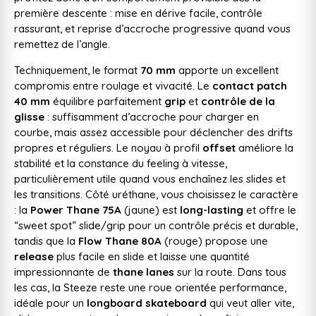
première descente : mise en dérive facile, contrôle
rassurant, et reprise d’accroche progressive quand vous
remettez de l’angle.
Techniquement, le format
70 mm
apporte un excellent
compromis entre roulage et vivacité. Le
contact patch
40 mm
équilibre parfaitement
grip
et
contrôle de la
glisse
: suffisamment d’accroche pour charger en
courbe, mais assez accessible pour déclencher des drifts
propres et réguliers. Le noyau à profil
offset
améliore la
stabilité et la constance du feeling à vitesse,
particulièrement utile quand vous enchaînez les slides et
les transitions. Côté uréthane, vous choisissez le caractère
: la
Power Thane 75A
(jaune) est
long-lasting
et offre le
“sweet spot” slide/grip pour un contrôle précis et durable,
tandis que la
Flow Thane 80A
(rouge) propose une
release
plus facile en slide et laisse une quantité
impressionnante de
thane lanes
sur la route. Dans tous
les cas, la Steeze reste une roue orientée performance,
idéale pour un
longboard skateboard
qui veut aller vite,