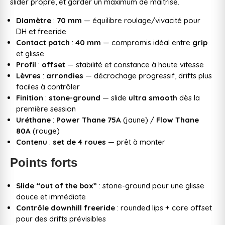
slider propre, et garder un maximum de maîtrise.
Diamètre
:
70 mm
— équilibre roulage/vivacité pour
DH et freeride
Contact patch
:
40 mm
— compromis idéal entre
grip
et glisse
Profil
:
offset
— stabilité et constance à haute vitesse
Lèvres
:
arrondies
— décrochage progressif, drifts plus
faciles à contrôler
Finition
:
stone-ground
— slide
ultra smooth
dès la
première session
Uréthane
:
Power Thane 75A
(jaune) /
Flow Thane
80A
(rouge)
Contenu
:
set de 4 roues
— prêt à monter
Points forts
Slide “out of the box”
: stone-ground pour une glisse
douce et immédiate
Contrôle downhill freeride
: rounded lips + core offset
pour des drifts prévisibles