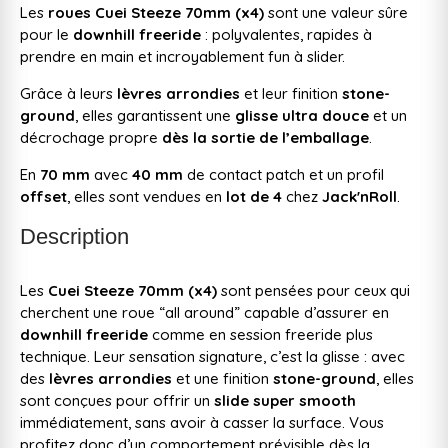
Les
roues Cuei Steeze 70mm (x4)
sont une valeur sûre
pour le
downhill freeride
: polyvalentes, rapides à
prendre en main et incroyablement fun à slider.
Grâce à leurs
lèvres arrondies
et leur finition
stone-
ground
, elles garantissent une
glisse ultra douce
et un
décrochage propre
dès la sortie de l’emballage
.
En
70 mm
avec
40 mm
de contact patch et un profil
offset
, elles sont vendues en
lot de 4
chez
Jack'nRoll
.
Description
Les
Cuei Steeze 70mm (x4)
sont pensées pour ceux qui
cherchent une roue “all around” capable d’assurer en
downhill freeride
comme en session freeride plus
technique. Leur sensation signature, c’est la glisse : avec
des
lèvres arrondies
et une finition
stone-ground
, elles
sont conçues pour offrir un
slide super smooth
immédiatement, sans avoir à casser la surface. Vous
profitez donc d’un comportement prévisible dès la