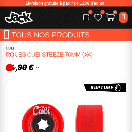
Livraison gratuite à partir de 120€ d'achat !
0
0
0
TOUS NOS PRODUITS
CUEI
ROUES CUEI STEEZE 70MM (X4)
94,90 €
RUPTURE DE STOCK
RUPTURE