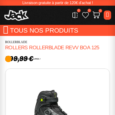
Livraison gratuite à partir de 120€ d'achat !
0
0
0
TOUS NOS PRODUITS
ROLLERBLADE
ROLLERS ROLLERBLADE REVV BOA 125
599,99 €
DERNIERS EXEMPLAIRES !