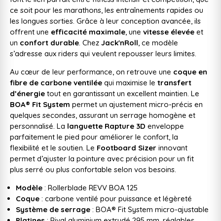
ce soit pour les marathons, les entraînements rapides ou
les longues sorties. Grâce à leur conception avancée, ils
offrent une
efficacité maximale
, une
vitesse élevée
et
un
confort durable
. Chez
Jack'nRoll
, ce modèle
s’adresse aux riders qui veulent repousser leurs limites.
Au cœur de leur performance, on retrouve une
coque en
fibre de carbone ventilée
qui maximise le
transfert
d’énergie
tout en garantissant un excellent maintien. Le
BOA® Fit System
permet un ajustement micro-précis en
quelques secondes, assurant un serrage homogène et
personnalisé. La
languette Rapture 3D
enveloppe
parfaitement le pied pour améliorer le confort, la
flexibilité et le soutien. Le
Footboard Sizer
innovant
permet d’ajuster la pointure avec précision pour un fit
plus serré ou plus confortable selon vos besoins.
Modèle
: Rollerblade REVV BOA 125
Coque
: carbone ventilé pour puissance et légèreté
Système de serrage
: BOA® Fit System micro-ajustable
Platines
: Rival aluminium extrudé 295 mm, réglables