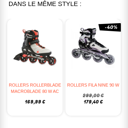
DANS LE MÊME STYLE :
-40%
RUPTURE
DE
ROLLERS FILA NINE 90 W
ROLLERS K2 ALEXIS 90
C
BOA
299,00 €
179,40 €
249,95 €