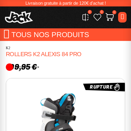
Livraison gratuite à partir de 120€ d'achat !
0
0
0
TOUS NOS PRODUITS
K2
ROLLERS K2 ALEXIS 84 PRO
199,95 €
RUPTURE DE STOCK
RUPTURE