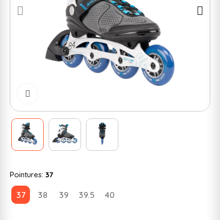
Cliquer pour zoomer
Pointures:
37
37
38
39
39.5
40