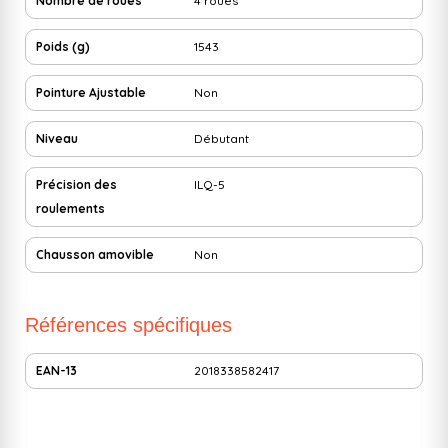
Nombre de roues
4 roues
Poids (g)
1543
Pointure Ajustable
Non
Niveau
Débutant
Précision des
ILQ-5
roulements
Chausson amovible
Non
Références spécifiques
EAN-13
2018338582417