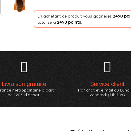
En achetant ce produit vous gagnerez
2490 poi
totalisera
2490 points
.
Livraison gratuite
Service client
rance métropolitaine à partir
Par chat et e-mail du Lundi
de 120€ d'achat.
Vendredi (11h-18h)