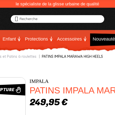
le spécialiste de la glisse urbaine de qualité
Recherche
Enfant
Protections
Accessoires
Nouveauté
s et Patins à roulettes
PATINS IMPALA MARAWA HIGH HEELS
IMPALA
PATINS IMPALA MA
UPTURE
249,95 €