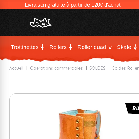
Livraison gratuite à partir de 120€ d'achat !
Trottinettes
Rollers
Roller quad
Skate
Accueil
Operations commerciales
SOLDES
Soldes Roller
R