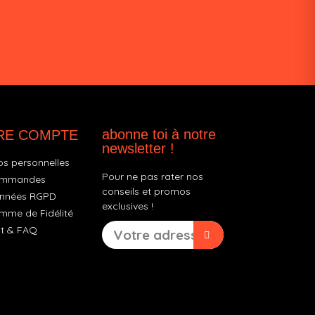
abonne toi à notre
RE COMPTE
newsletter !
os personnelles
Pour ne pas rater nos
ommandes
conseils et promos
nnées RGPD
exclusives !
mme de Fidélité
t & FAQ