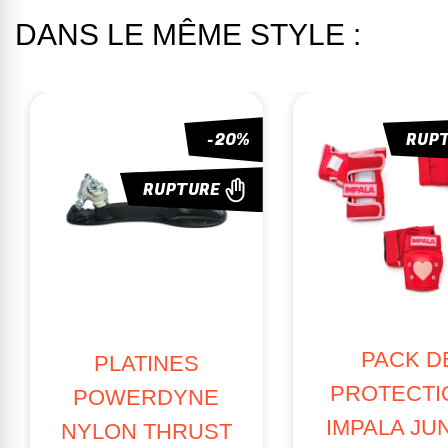
DANS LE MÊME STYLE :
RUPTURE
ROUES CHAYA
LOVE IS LOVE
PATINS CHAYA
62MM (X4)
ARMA PRO BLACK