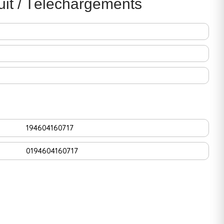
uit / Téléchargements
194604160717
0194604160717