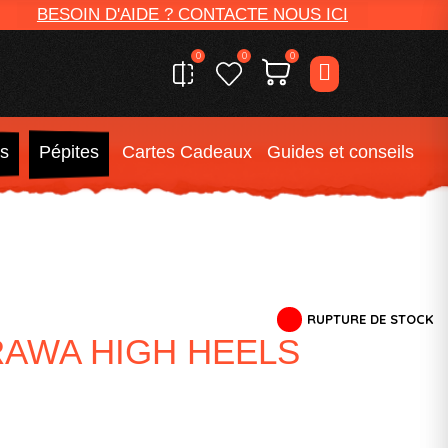
BESOIN D'AIDE ? CONTACTE NOUS ICI
0
0
0
s
Pépites
Cartes Cadeaux
Guides et conseils
RUPTURE DE STOCK
RAWA HIGH HEELS