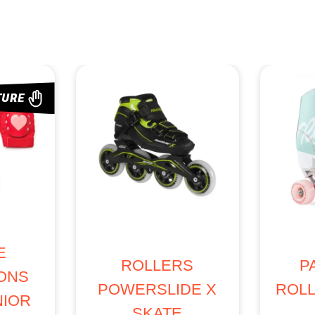
-20%
RU
RUPTURE
PACK 
PLATINES
PROTEC
POWERDYNE
IMPALA J
NYLON THRUST