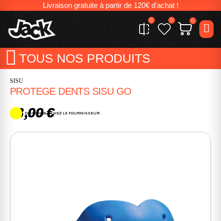
Livraison gratuite à partir de 120€ d'achat !
0
0
0
TOUS NOS PRODUITS
SISU
PROTEGE DENTS SISU GO
18,00 €
DISPONIBLE CHEZ LE FOURNISSEUR