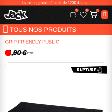
Livraison gratuite à partir de 120€ d'achat !
0
0
0
TOUS NOS PRODUITS
GRIP FRIENDLY PUBLIC
11,90 €
RUPTURE DE STOCK
RUPTURE