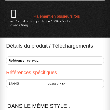
Paiement en plusieurs fois
en 3 ou 4 fois à partir de 100€ d'achat
avec Oney
Détails du produit / Téléchargements
Référence
ref3932
Références spécifiques
EAN-13
2026591715411
DANS LE MÊME STYLE :