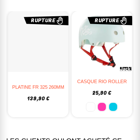
RUPTURE
RUPTURE
CASQUE RIO ROLLER
ROLLERBLADE MAXXUM
MM
EDGE 90
25,90 €
279,95 €