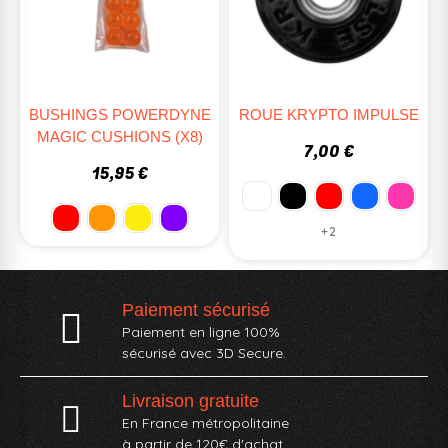
BUSHINGS POWERDYNE
ROUE KRYPTO IMPULSE
MAGIC CUSHIONS (X8)
7,00 €
15,95 €
+2
Paiement sécurisé
Paiement en ligne 100%
sécurisé avec 3D Secure.
Livraison gratuite
En France métropolitaine
à partir de 120€ d'achat.