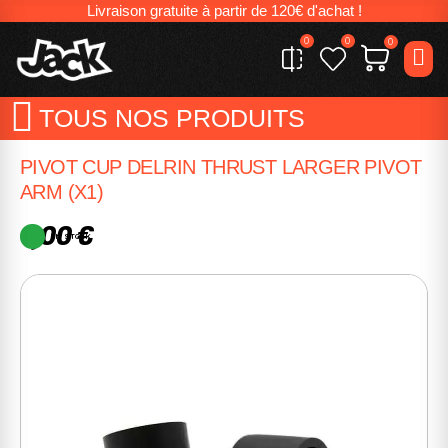
Livraison gratuite à partir de 120€ d'achat !
0
0
0
TOUS NOS PRODUITS
PIVOT CUP DELRIN THRUST LARGER PIVOT
ARM (X1)
1,00 €
EN STOCK