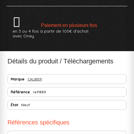
Paiement en plusieurs fois
en 3 ou 4 fois à partir de 100€ d'achat
avec Oney
Détails du produit / Téléchargements
Marque
CALIBER
Référence
ref1889
État
Neuf
Références spécifiques