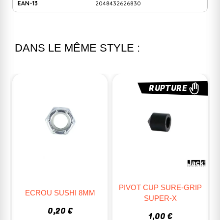
EAN-13
2048432626830
DANS LE MÊME STYLE :
RUPTURE
PIVOT CUP SURE-GRIP
R
ECROU SUSHI 8MM
SUPER-X
ANGL
0,20 €
1,00 €