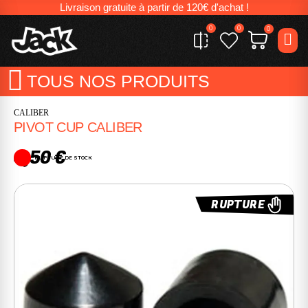
Livraison gratuite à partir de 120€ d'achat !
0
0
0
TOUS NOS PRODUITS
CALIBER
PIVOT CUP CALIBER
4,50 €
RUPTURE DE STOCK
RUPTURE