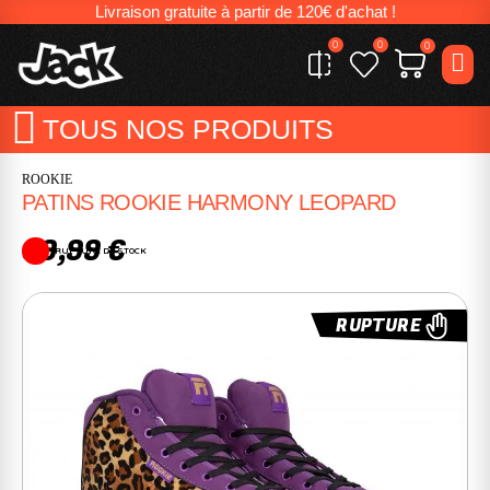
Livraison gratuite à partir de 120€ d'achat !
0
0
0
TOUS NOS PRODUITS
ROOKIE
PATINS ROOKIE HARMONY LEOPARD
89,99 €
RUPTURE DE STOCK
RUPTURE