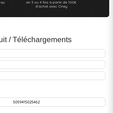
 au
en 3 ou 4 fois à partir de 100€
d'achat avec Oney
uit / Téléchargements
5059415025462