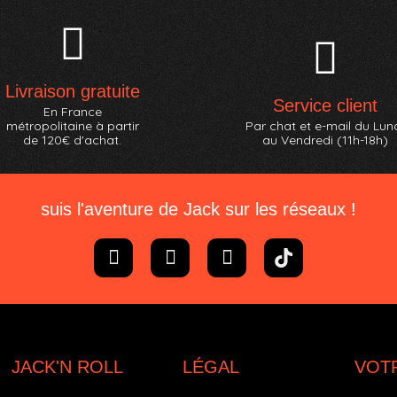
Livraison gratuite
Service client
En France
métropolitaine à partir
Par chat et e-mail du Lun
de 120€ d'achat.
au Vendredi (11h-18h)
suis l'aventure de Jack sur les réseaux !
JACK'N ROLL
LÉGAL
VOT