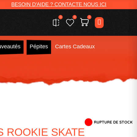
BESOIN D'AIDE ? CONTACTE NOUS ICI
0
0
0
veautés
Pépites
Cartes Cadeaux
RUPTURE DE STOCK
S ROOKIE SKATE