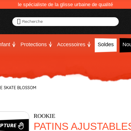
le spécialiste de la glisse urbaine de qualité
Recherche
fant
Protections
Accessoires
Soldes
Nou
IE SKATE BLOSSOM
ROOKIE
PATINS AJUSTABLE
UPTURE