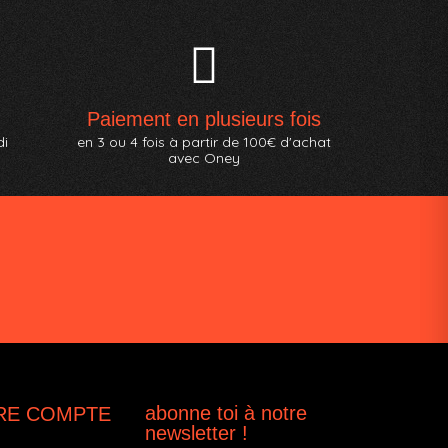
Paiement en plusieurs fois
di
en 3 ou 4 fois à partir de 100€ d'achat
avec Oney
abonne toi à notre
RE COMPTE
newsletter !