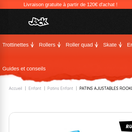
Livraison gratuite à partir de 120€ d'achat !
Trottinettes
Rollers
Roller quad
Skate
En
Guides et conseils
Accueil
Enfant
Patins Enfant
PATINS AJUSTABLES ROOK
R