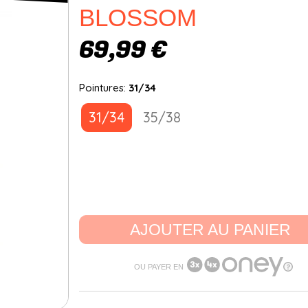
BLOSSOM
69,99 €
Pointures:
31/34
31/34
35/38
AJOUTER AU PANIER
OU PAYER EN