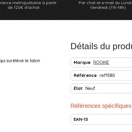
rance métropolitaine à partir
Par chat et e-mail du Lundi
de 120€ d'achat.
Vendredi (11h-18h)
Détails du prod
ui surélève le talon
Marque
ROOKIE
Référence
ref1580
État
Neuf
Références spécifiques
EAN-13