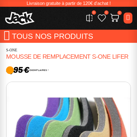
Livraison gratuite à partir de 120€ d'achat !
0
0
0
TOUS NOS PRODUITS
S-ONE
MOUSSE DE REMPLACEMENT S-ONE LIFER
4,95 €
DERNIERS EXEMPLAIRES !