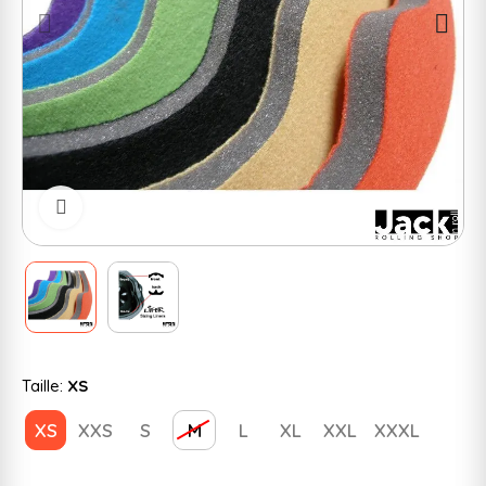
Cliquer pour zoomer
Taille:
XS
XS
XXS
S
M
L
XL
XXL
XXXL