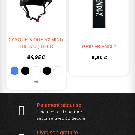
CASQUE S-ONE V2 MINI (
THE KID ) LIFER
GRIP FRIENDLY
64,95 €
9,90 €
+6
Paiement sécurisé
Paiement en ligne 100%
sécurisé avec 3D Secure.
Livraison gratuite