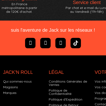
Service client
En France
métropolitaine à partir
Par chat et e-mail du Lun
de 120€ d'achat.
au Vendredi (11h-18h)
suis l'aventure de Jack sur les réseaux !
JACK'N ROLL
LÉGAL
VOT
Qui sommes-nous
Conditions Générales de
Vos inf
Ventes
Magasins
Vos c
Politique de
Marques
Vos do
Confidentialité
Progra
Politique d'Expédition
Contac
Politique de Retour