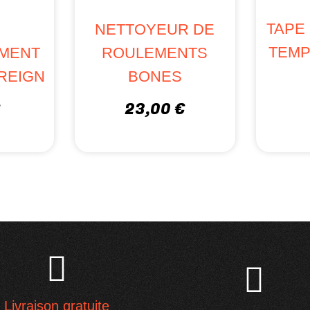
TAPE
NETTOYEUR DE
TEMP
EMENT
ROULEMENTS
REIGN
BONES
€
23,00 €
Livraison gratuite