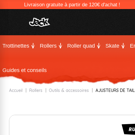
Livraison gratuite à partir de 120€ d'achat !
Trottinettes
Rollers
Roller quad
Skate
En
Guides et conseils
Accueil
Rollers
Outils & accessoires
AJUSTEURS DE TAIL
R