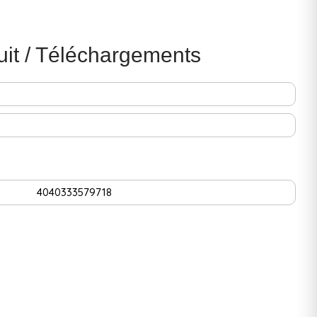
uit / Téléchargements
4040333579718