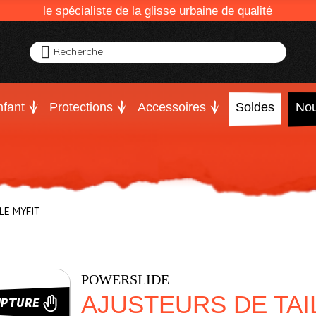
le spécialiste de la glisse urbaine de qualité
Recherche
fant
Protections
Accessoires
Soldes
Nou
LE MYFIT
POWERSLIDE
AJUSTEURS DE TAI
UPTURE