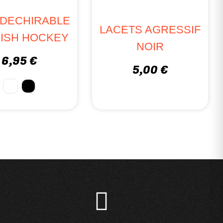
 DECHIRABLE
LACETS AGRESSIF
ISH HOCKEY
NOIR
6,95 €
5,00 €