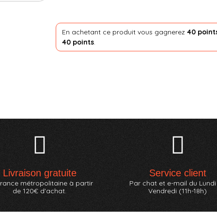
En achetant ce produit vous gagnerez
40 point
40 points
.
Livraison gratuite
Service client
rance métropolitaine à partir
Par chat et e-mail du Lundi
de 120€ d'achat.
Vendredi (11h-18h)