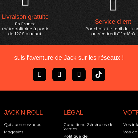
Livraison gratuite
Service client
En France
métropolitaine à partir
Par chat et e-mail du Lun
de 120€ d'achat.
au Vendredi (11h-18h)
suis l'aventure de Jack sur les réseaux !
JACK'N ROLL
LÉGAL
VOT
Qui sommes-nous
Conditions Générales de
Vos inf
Ventes
Magasins
Vos c
Politique de