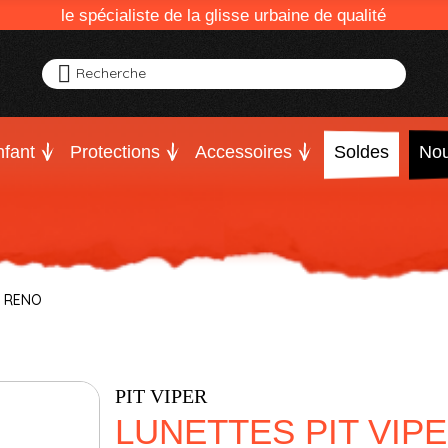
le spécialiste de la glisse urbaine de qualité
Recherche
fant
Protections
Accessoires
Soldes
Nou
E RENO
PIT VIPER
LUNETTES PIT VIP