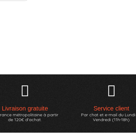
Livraison gratuite
Service client
rance métropolitaine à partir
Par chat et e-mail du Lundi
de 120€ d'achat.
Vendredi (11h-18h)