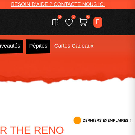
BESOIN D'AIDE ? CONTACTE NOUS ICI
0
0
0
veautés
Pépites
Cartes Cadeaux
DERNIERS EXEMPLAIRES !
ER THE RENO