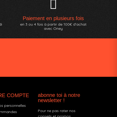
Paiement en plusieurs fois
di
en 3 ou 4 fois à partir de 100€ d'achat
avec Oney
abonne toi à notre
RE COMPTE
newsletter !
os personnelles
Pour ne pas rater nos
ommandes
conseils et promos