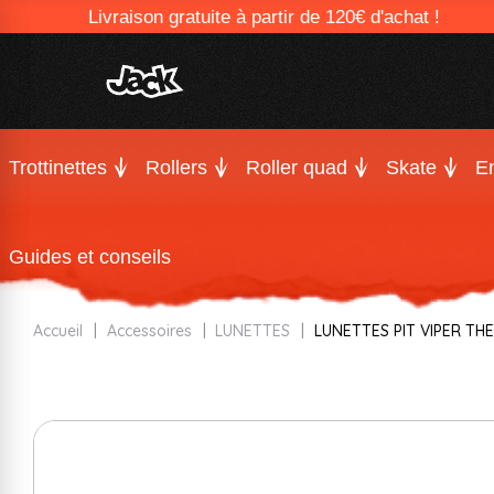
Livraison gratuite à partir de 120€ d'achat !
Trottinettes
Rollers
Roller quad
Skate
En
Guides et conseils
Accueil
Accessoires
LUNETTES
LUNETTES PIT VIPER TH