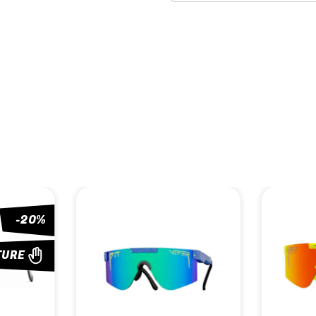
-20%
TURE