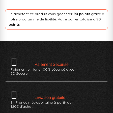
En achetant ce produit vous gagnerez
90 points
grâce à
notre programme de fidélité. Votre panier totalisera
90
points
.
Paiement Sécurisé
Paiement en ligne 100% sécurisé avec
3D Secure.
Livraison gratuite
En France métropolitaine à partir de
120€ d'achat.