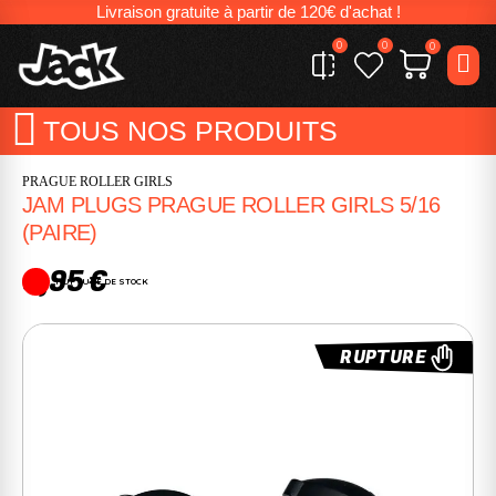
Livraison gratuite à partir de 120€ d'achat !
0
0
0
TOUS NOS PRODUITS
PRAGUE ROLLER GIRLS
JAM PLUGS PRAGUE ROLLER GIRLS 5/16
(PAIRE)
9,95 €
RUPTURE DE STOCK
RUPTURE