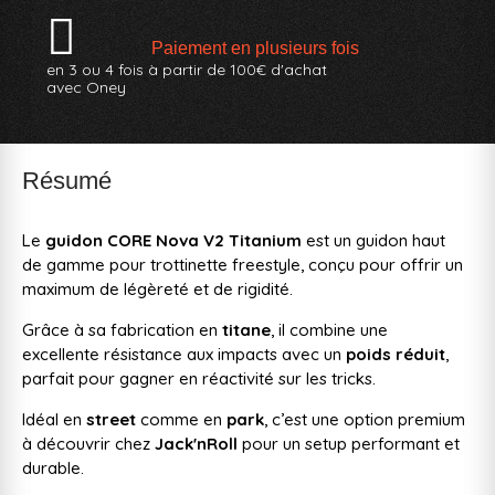
Paiement en plusieurs fois
en 3 ou 4 fois à partir de 100€ d'achat
avec Oney
Résumé
Le
guidon CORE Nova V2 Titanium
est un guidon haut
de gamme pour trottinette freestyle, conçu pour offrir un
maximum de légèreté et de rigidité.
Grâce à sa fabrication en
titane
, il combine une
excellente résistance aux impacts avec un
poids réduit
,
parfait pour gagner en réactivité sur les tricks.
Idéal en
street
comme en
park
, c’est une option premium
à découvrir chez
Jack'nRoll
pour un setup performant et
durable.