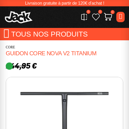
Livraison gratuite à partir de 120€ d'achat !
0
0
0
TOUS NOS PRODUITS
CORE
GUIDON CORE NOVA V2 TITANIUM
244,95 €
EN STOCK