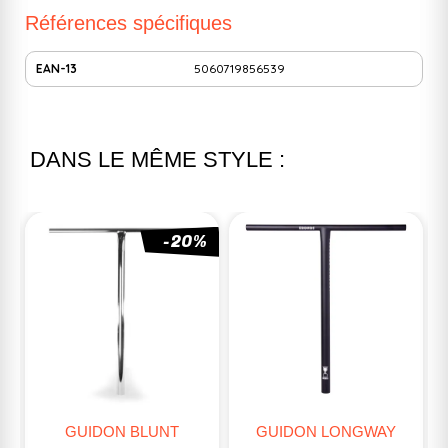
Références spécifiques
EAN-13
5060719856539
DANS LE MÊME STYLE :
%
GUIDON LONGWAY
GUIDON ADDICT