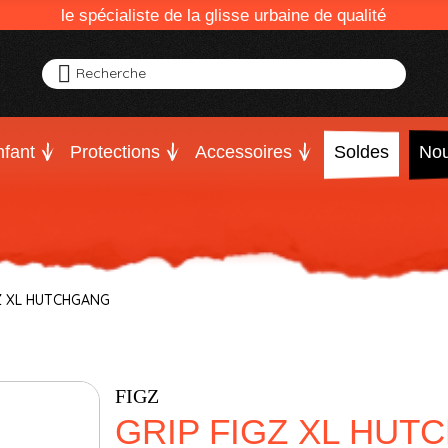
le spécialiste de la glisse urbaine de qualité
Recherche
fant
Protections
Accessoires
Soldes
Nou
GZ XL HUTCHGANG
FIGZ
GRIP FIGZ XL HUT