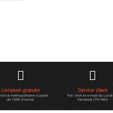
Livraison gratuite
Service client
rance métropolitaine à partir
Par chat et e-mail du Lundi
de 120€ d'achat.
Vendredi (11h-18h)