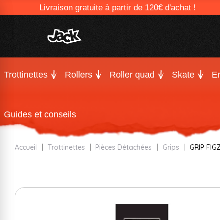
Livraison gratuite à partir de 120€ d'achat !
Trottinettes
Rollers
Roller quad
Skate
En
Guides et conseils
Accueil
Trottinettes
Pièces Détachées
Grips
GRIP FI