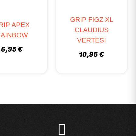
GRIP FIGZ XL
RIP APEX
CLAUDIUS
RAINBOW
VERTESI
6,95 €
10,95 €