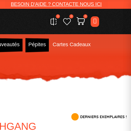
BESOIN D'AIDE ? CONTACTE NOUS ICI
0
0
0
veautés
Pépites
Cartes Cadeaux
DERNIERS EXEMPLAIRES !
CHGANG