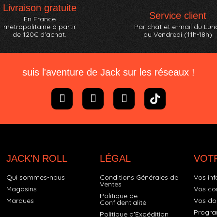
Livraison gratuite
Service client
En France
métropolitaine à partir
Par chat et e-mail du Lun
de 120€ d'achat.
au Vendredi (11h-18h)
suis l'aventure de Jack sur les réseaux !
JACK'N ROLL
LÉGAL
VOT
Qui sommes-nous
Conditions Générales de
Vos inf
Ventes
Magasins
Vos c
Politique de
Marques
Vos do
Confidentialité
Progra
Politique d'Expédition