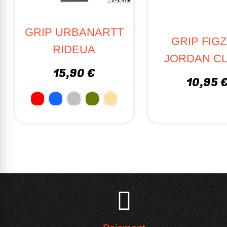
GRIP URBANARTT
GRIP FIGZ
RIDEUA
JORDAN C
15,90 €
10,95 