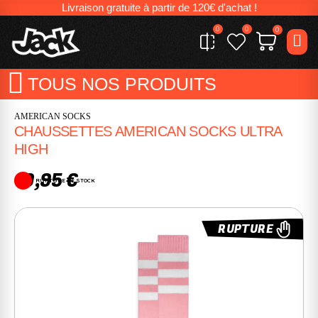
Livraison gratuite à partir de 120€ d'achat !
0
0
0
TOUS NOS PRODUITS
AMERICAN SOCKS
CHAUSSETTES AMERICAN SOCKS ULTRA
HIGH
19,95 €
RUPTURE DE STOCK
RUPTURE