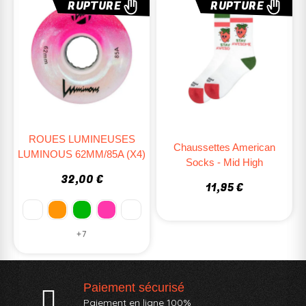
RUPTURE
RUPTURE
ROUES LUMINEUSES
Chaussettes American
LUMINOUS 62MM/85A (x4)
Socks - Mid High
32,00 €
11,95 €
+7
Paiement sécurisé
Paiement en ligne 100%