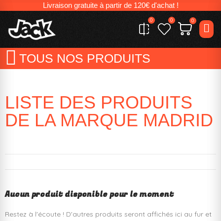
Livraison gratuite à partir de 120€ d'achat !
0
0
0
TOUS NOS PRODUITS
LISTE DES PRODUITS
DE LA MARQUE MADRID
Aucun produit disponible pour le moment
Restez à l'écoute ! D'autres produits seront affichés ici au fur et