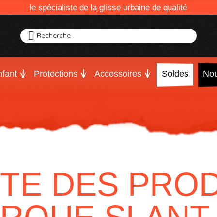
le spécialiste de la glisse urbaine de qualité
Recherche
fant
Protections
Accessoires
Soldes
Nou
STE DES PROD