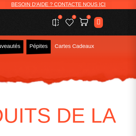
BESOIN D'AIDE ? CONTACTE NOUS ICI
0
0
0
veautés
Pépites
Cartes Cadeaux
UITS DE LA