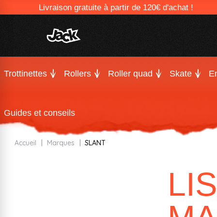
Livraison gratuite à partir de 120€ d'achat !
Trottinettes
Rollers
Roller quad
Skate
En
Guides et conseils
Accueil
Marques
SLANT
LI