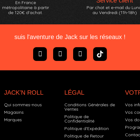
Service client
En France
métropolitaine à partir
Par chat et e-mail du Lun
de 120€ d'achat.
au Vendredi (11h-18h)
suis l'aventure de Jack sur les réseaux !
JACK'N ROLL
LÉGAL
VOT
Qui sommes-nous
Conditions Générales de
Vos inf
Ventes
Magasins
Vos c
Politique de
Marques
Vos do
Confidentialité
Progra
Politique d'Expédition
Contac
Politique de Retour