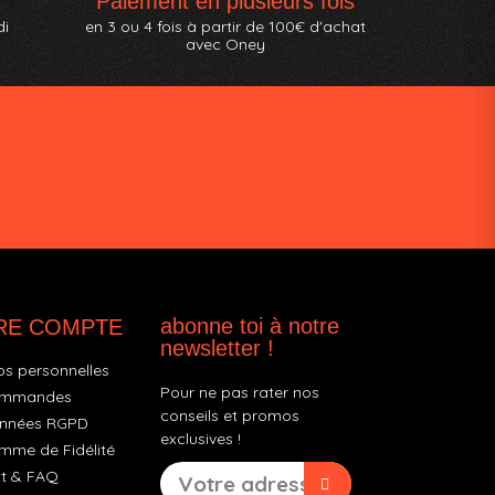
Paiement en plusieurs fois
di
en 3 ou 4 fois à partir de 100€ d'achat
avec Oney
abonne toi à notre
RE COMPTE
newsletter !
os personnelles
Pour ne pas rater nos
ommandes
conseils et promos
nnées RGPD
exclusives !
mme de Fidélité
t & FAQ