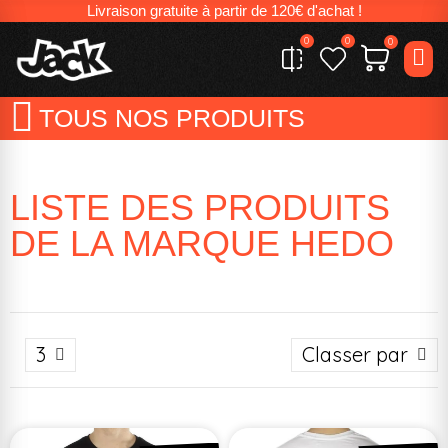
Livraison gratuite à partir de 120€ d'achat !
0
0
0
TOUS NOS PRODUITS
LISTE DES PRODUITS
DE LA MARQUE HEDO
3
Classer par