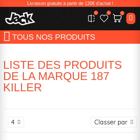
Livraison gratuite à partir de 120€ d'achat !
0
0
0
TOUS NOS PRODUITS
LISTE DES PRODUITS
DE LA MARQUE 187
KILLER
4
Classer par