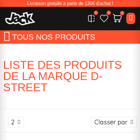
Livraison gratuite à partir de 120€ d'achat !
0
0
0
TOUS NOS PRODUITS
LISTE DES PRODUITS
DE LA MARQUE D-
STREET
2
Classer par